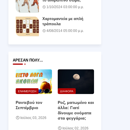
το ανθρώπινο σώμα;
1/10/2024 03:00:00 μ.μ.
Χαρτομαντεία με απλή
τράπουλα
4/08/2014 05:00:00 μ.μ.
ΆΡΕΣΑΝ ΠΟΛΎ...
ΕΝΗΜΕΡΩΣΗ
ΔΙΑΦΟΡΑ
Ραντεβού τον
Ροζ, ματωμένο και
Σεπτέμβριο
άλλα: Γιατί
δίνουμε ονόματα
στα φεγγάρια;
Ιούλιος 03, 2026
Ιούλιος 02, 2026