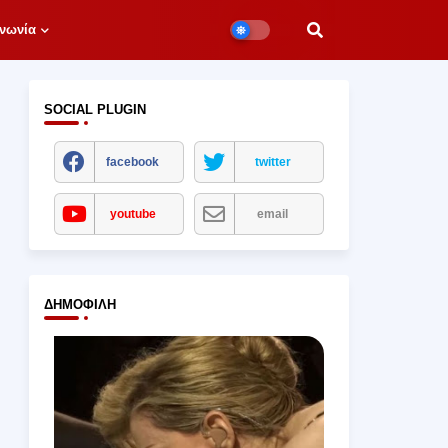
νωνία
SOCIAL PLUGIN
facebook
twitter
youtube
email
ΔΗΜΟΦΙΛΉ