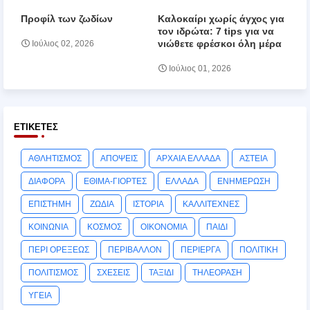
Προφίλ των ζωδίων
Καλοκαίρι χωρίς άγχος για
τον ιδρώτα: 7 tips για να
νιώθετε φρέσκοι όλη μέρα
Ιούλιος 02, 2026
Ιούλιος 01, 2026
ΕΤΙΚΈΤΕΣ
ΑΘΛΗΤΙΣΜΟΣ
ΑΠΟΨΕΙΣ
ΑΡΧΑΙΑ ΕΛΛΑΔΑ
ΑΣΤΕΙΑ
ΔΙΑΦΟΡΑ
ΕΘΙΜΑ-ΓΙΟΡΤΕΣ
ΕΛΛΑΔΑ
ΕΝΗΜΕΡΩΣΗ
ΕΠΙΣΤΗΜΗ
ΖΩΔΙΑ
ΙΣΤΟΡΙΑ
ΚΑΛΛΙΤΕΧΝΕΣ
ΚΟΙΝΩΝΙΑ
ΚΟΣΜΟΣ
ΟΙΚΟΝΟΜΙΑ
ΠΑΙΔΙ
ΠΕΡΙ ΟΡΕΞΕΩΣ
ΠΕΡΙΒΑΛΛΟΝ
ΠΕΡΙΕΡΓΑ
ΠΟΛΙΤΙΚΗ
ΠΟΛΙΤΙΣΜΟΣ
ΣΧΕΣΕΙΣ
ΤΑΞΙΔΙ
ΤΗΛΕΟΡΑΣΗ
ΥΓΕΙΑ