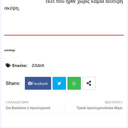
εκεί που ήρθε χωρίς καμία δεύτερη
σκέψη.
astrology
Ετικέτα:
ΖΩΔΙΑ
Facebook
Twit
Wh
ΠΑΛΑΙΌΤΕΡΗ
ΝΕΌΤΕΡΗ
Στα Βαλκάνια η πρωτοχρονιά
Τρελά πρωτοχρονιάτικα έθιμα
ter
atsa
pp