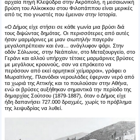
αρχαία πηγή Κλεψύδρα στην Ακρόπολη, η μεσαιωνική
βρύση του Αλίκοκκου στου Φιλοπάππου είναι μερικές
από τις πιο γνωστές που έμειναν στην Ιστορία.
«Ο Δήμος είχε στήσει σε κάθε γωνία μια βρύσι διά
τους διψώντας δημότας. Οι περισσότερες από αυτές
ήσαν μαρμάρινες με μιαν σιωπηλήν παγεράν
μεγαλοπρέπειαν και ένα… ανάγλυφον ψάρι. Στην
οδόν Σόλωνος, στην Νεάπολιν, στο Μεταξουργείο, στο
Γεράνι και αλλού υπήρχαν τέτοιες μαρμάρινες βρύσες
με μεγάλους κρουνούς, σαν να επρόκειτο να
περάσουν από εκεί ορμητικοί χείμαρροι», γράφει ο
Μωραϊτίνης. Πλανόδιοι νερουλάδες έφερναν νερό από
τα χωριά της Αττικής και το πουλούσαν στην Αθήνα,
ενώ οι βρύσες αυξήθηκαν σημαντικά την περίοδο της
δημαρχίας Σούτσου (1879-1887), όταν ο Δήμος είχε
ήδη δαπανήσει 727.000 δραχμές, χωρίς το πρόβλημα
της λειψυδρίας να λυθεί.