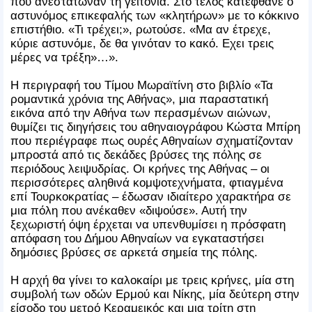
που ανεστάτωναν τη γειτονιά. Στο τέλος κατέφθανε ο
αστυνόμος επικεφαλής των «κλητήρων» με το κόκκινο
επιστήθιο. «Τι τρέχει;», ρωτούσε. «Μα αν έτρεχε,
κύριε αστυνόμε, δε θα γινόταν το κακό. Εχει τρεις
μέρες να τρέξη»…».
Η περιγραφή του Τίμου Μωραϊτίνη στο βιβλίο «Τα
ρομαντικά χρόνια της Αθήνας», μια παραστατική
εικόνα από την Αθήνα των περασμένων αιώνων,
θυμίζει τις διηγήσεις του αθηναιογράφου Κώστα Μπίρη
που περιέγραφε πως ουρές Αθηναίων σχηματίζονταν
μπροστά από τις δεκάδες βρύσες της πόλης σε
περιόδους λειψυδρίας. Οι κρήνες της Αθήνας – οι
περισσότερες αληθινά κομψοτεχνήματα, φτιαγμένα
επί Τουρκοκρατίας – έδωσαν ιδιαίτερο χαρακτήρα σε
μια πόλη που ανέκαθεν «διψούσε». Αυτή την
ξεχωριστή όψη έρχεται να υπενθυμίσει η πρόσφατη
απόφαση του Δήμου Αθηναίων να εγκαταστήσει
δημόσιες βρύσες σε αρκετά σημεία της πόλης.
Η αρχή θα γίνει το καλοκαίρι με τρεις κρήνες, μία στη
συμβολή των οδών Ερμού και Νίκης, μία δεύτερη στην
είσοδο του μετρό Κεραμεικός και μια τρίτη στη