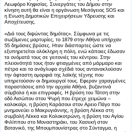
Λεωφόρο Κηφισίας. Συνεργάτες του Δήμου στην
κίνηση αυτή θα είναι η οργάνωση Μεσόγειος SOS και
η Ενωση Δημοτικών Επιχειρήσεων Υδρευσης και
Αποχέτευσης.
«Διά τους διψώντας δημότας». Σύμφωνα με τις
σωζόμενες μαρτυρίες, το 1879 στην Αθήνα υπήρχαν
55 δημόσιες βρύσες. Ηταν διάσπαρτες ώστε να
εξυπηρετείται ολόκληρη η πόλη, ενώ κάποιες έδωσαν
τα ονόματά τους σε γειτονιές του κέντρου. Στην
πλειονότητά τους ήταν φτιαγμένες από μάρμαρο και
πέτρα και τα ανάγλυφα σχέδιά τους αντανακλούσαν
την άφταστη ομορφιά της λαϊκής τέχνης που
υπηρετούσαν οι δημιουργοί τους. Εφεραν χαραγμένες
παραστάσεις από την αρχαία Αθήνα, βυζαντινά
σύμβολα ή και επιγραφές. Η βρύση του Τάτση στην
οδό Αισώπου στου Ψυρή που έτρεχε χειμώνα –
καλοκαίρι, η βρύση Καράσουι στον Αρειο Πάγο που
μνημονεύει ο Μακρυγιάννης, η βρύση Λέκκα στη
συμβολή Λέκκα και Κολοκοτρώνη, η βρύση του Αγίου
Φιλίππου στο Μοναστηράκι, του Χασεκή στον
Βοτανικό, της Μπουμπουνίστρας στο Σύνταγμα, η