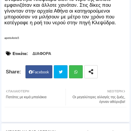
εμφανιζόταν και άλλοτε χανόταν. Στις δίκες που
γίνονταν στην αρχαία Αθήνα οι κατηγορούμενοι
μπορούσαν να μιλήσουν με μέτρο τον χρόνο που
κατέγραφε η ροή του νερού στην πηγή Κλεψύδρα.
apotis4stis5
Ετικέτα:
ΔΙΑΦΟΡΑ
Facebook
Twit
Wh
ΠΑΛΑΙΌΤΕΡΗ
ΝΕΌΤΕΡΗ
Πατάτες με κιμά μπαλάκια
Οι μεγαλύτερες αλλαγές της ζωής,
ter
atsa
έγιναν αθόρυβα!
pp