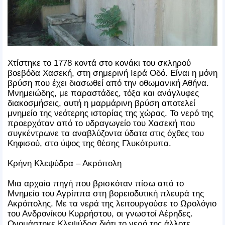
Χτίστηκε το 1778 κοντά στο κονάκι του σκληρού
βοεβόδα Χασεκή, στη σημερινή Ιερά Οδό. Είναι η μόνη
βρύση που έχει διασωθεί από την οθωμανική Αθήνα.
Μνημειώδης, με παραστάδες, τόξα και ανάγλυφες
διακοσμήσεις, αυτή η μαρμάρινη βρύση αποτελεί
μνημείο της νεότερης ιστορίας της χώρας. Το νερό της
προερχόταν από το υδραγωγείο του Χασεκή που
συγκέντρωνε τα αναβλύζοντα ύδατα στις όχθες του
Κηφισού, στο ύψος της θέσης Γλυκότρυπα.
Κρήνη Κλεψύδρα – Ακρόπολη
Μια αρχαία πηγή που βρισκόταν πίσω από το
Μνημείο του Αγρίππα στη βορειοδυτική πλευρά της
Ακρόπολης. Με τα νερά της λειτουργούσε το Ωρολόγιο
του Ανδρονίκου Κυρρήστου, οι γνωστοί Αέρηδες.
Ονομάστηκε Κλεψύδρα διότι το νερό της άλλοτε