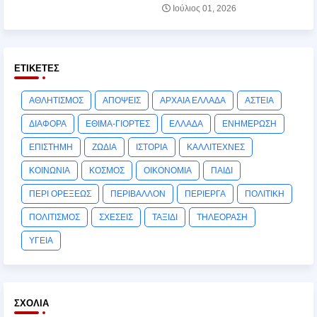
Ιούλιος 01, 2026
ΕΤΙΚΈΤΕΣ
ΑΘΛΗΤΙΣΜΟΣ
ΑΠΟΨΕΙΣ
ΑΡΧΑΙΑ ΕΛΛΑΔΑ
ΑΣΤΕΙΑ
ΔΙΑΦΟΡΑ
ΕΘΙΜΑ-ΓΙΟΡΤΕΣ
ΕΛΛΑΔΑ
ΕΝΗΜΕΡΩΣΗ
ΕΠΙΣΤΗΜΗ
ΖΩΔΙΑ
ΙΣΤΟΡΙΑ
ΚΑΛΛΙΤΕΧΝΕΣ
ΚΟΙΝΩΝΙΑ
ΚΟΣΜΟΣ
ΟΙΚΟΝΟΜΙΑ
ΠΑΙΔΙ
ΠΕΡΙ ΟΡΕΞΕΩΣ
ΠΕΡΙΒΑΛΛΟΝ
ΠΕΡΙΕΡΓΑ
ΠΟΛΙΤΙΚΗ
ΠΟΛΙΤΙΣΜΟΣ
ΣΧΕΣΕΙΣ
ΤΑΞΙΔΙ
ΤΗΛΕΟΡΑΣΗ
ΥΓΕΙΑ
ΣΧΌΛΙΑ