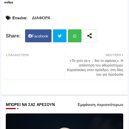
enikos
Ετικέτα:
ΔΙΑΦΟΡΑ
Facebook
Twit
Wh
ΠΑΛΑΙΌΤΕΡΗ
ΝΕΌΤΕΡΗ
«Το χούι να γ… δεν το αφήνεις»: Η
ter
atsa
απάντηση του αθυρόστομου
Καραϊσκάκη στον πρόεδρο, στη δίκη
του για προδοσία
pp
ΜΠΟΡΕΊ ΝΑ ΣΑΣ ΑΡΈΣΟΥΝ
Εμφάνιση περισσότερων