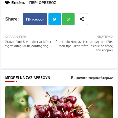
Ετικέτα:
ΠΕΡΙ ΟΡΕΞΕΩΣ
Facebook
Twit
Wh
ΠΑΛΑΙΌΤΕΡΗ
ΝΕΌΤΕΡΗ
Σέλινο: Γιατί δεν πρέπει να λείπει από
Ισαάκ Νεύτων: Η επιστολή του 1704
ter
atsa
τις σαλάτες και τις σούπες σας
που προβλέπει πότε θα έρθει το τέλος
του κόσμου
pp
ΜΠΟΡΕΊ ΝΑ ΣΑΣ ΑΡΈΣΟΥΝ
Εμφάνιση περισσότερων