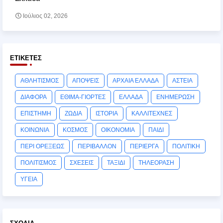
Ιούλιος 02, 2026
ΕΤΙΚΈΤΕΣ
ΑΘΛΗΤΙΣΜΟΣ
ΑΠΟΨΕΙΣ
ΑΡΧΑΙΑ ΕΛΛΑΔΑ
ΑΣΤΕΙΑ
ΔΙΑΦΟΡΑ
ΕΘΙΜΑ-ΓΙΟΡΤΕΣ
ΕΛΛΑΔΑ
ΕΝΗΜΕΡΩΣΗ
ΕΠΙΣΤΗΜΗ
ΖΩΔΙΑ
ΙΣΤΟΡΙΑ
ΚΑΛΛΙΤΕΧΝΕΣ
ΚΟΙΝΩΝΙΑ
ΚΟΣΜΟΣ
ΟΙΚΟΝΟΜΙΑ
ΠΑΙΔΙ
ΠΕΡΙ ΟΡΕΞΕΩΣ
ΠΕΡΙΒΑΛΛΟΝ
ΠΕΡΙΕΡΓΑ
ΠΟΛΙΤΙΚΗ
ΠΟΛΙΤΙΣΜΟΣ
ΣΧΕΣΕΙΣ
ΤΑΞΙΔΙ
ΤΗΛΕΟΡΑΣΗ
ΥΓΕΙΑ