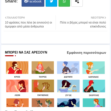
Facebook
Twit
Wh
ΠΑΛΑΙΌΤΕΡΗ
ΝΕΌΤΕΡΗ
10 φράσεις που λένε (κι εννοούν) οι
Πότε ο βήχας μπορεί να είναι πολύ
ter
atsa
όμορφοι από μέσα άνθρωποι
επικίνδυνος
pp
ΜΠΟΡΕΊ ΝΑ ΣΑΣ ΑΡΈΣΟΥΝ
Εμφάνιση περισσότερων