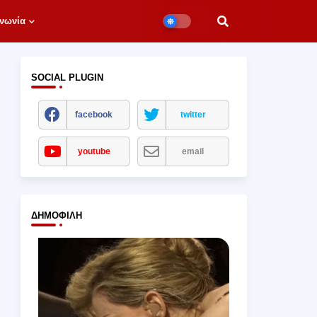
νωνία
SOCIAL PLUGIN
facebook
twitter
youtube
email
ΔΗΜΟΦΙΛΉ