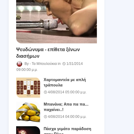
Ψευδώνυμα - επίθετα ξένων
διασήμων
Τα Μπουλούκια
1/31/2014
09:00:00 μ.μ.
Χαρτομαντεία με απλή
τράπουλα
4/08/2014 05:00:00 μ.μ.
Μπανάνα; Απα πα πα...
παχαίνει..!
4/08/2014 04:00:00 μ.μ.
Πάσχα γεμάτο παράδοση