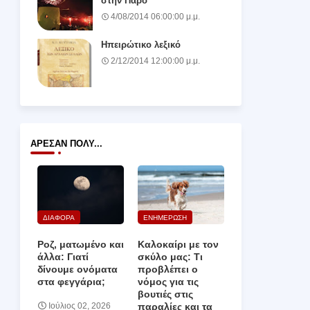
στην Πάρο
4/08/2014 06:00:00 μ.μ.
Ηπειρώτικο λεξικό
2/12/2014 12:00:00 μ.μ.
ΆΡΕΣΑΝ ΠΟΛΎ...
ΔΙΑΦΟΡΑ
ΕΝΗΜΕΡΩΣΗ
Ροζ, ματωμένο και
Καλοκαίρι με τον
άλλα: Γιατί
σκύλο μας: Τι
δίνουμε ονόματα
προβλέπει ο
στα φεγγάρια;
νόμος για τις
βουτιές στις
παραλίες και τα
Ιούλιος 02, 2026