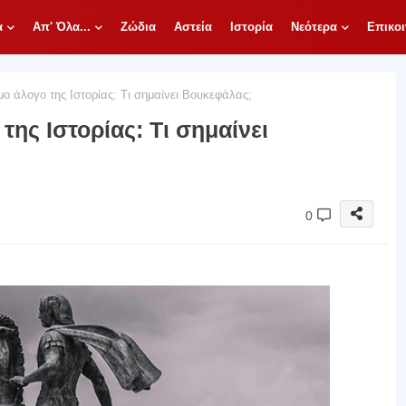
α
Απ' Όλα...
Ζώδια
Αστεία
Ιστορία
Νεότερα
Επικοι
μο άλογο της Ιστορίας: Τι σημαίνει Βουκεφάλας;
της Ιστορίας: Τι σημαίνει
0