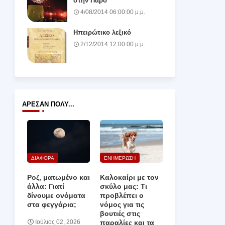
στην Πάρο
4/08/2014 06:00:00 μ.μ.
Ηπειρώτικο λεξικό
2/12/2014 12:00:00 μ.μ.
ΆΡΕΣΑΝ ΠΟΛΎ...
ΔΙΑΦΟΡΑ
ΕΝΗΜΕΡΩΣΗ
Ροζ, ματωμένο και
Καλοκαίρι με τον
άλλα: Γιατί
σκύλο μας: Τι
δίνουμε ονόματα
προβλέπει ο
στα φεγγάρια;
νόμος για τις
βουτιές στις
παραλίες και τα
Ιούλιος 02, 2026