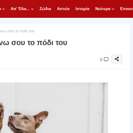
α
Απ' Όλα...
Ζώδια
Αστεία
Ιστορία
Νεότερα
Επικοι
νω σου το πόδι του
νω σου το πόδι του
0