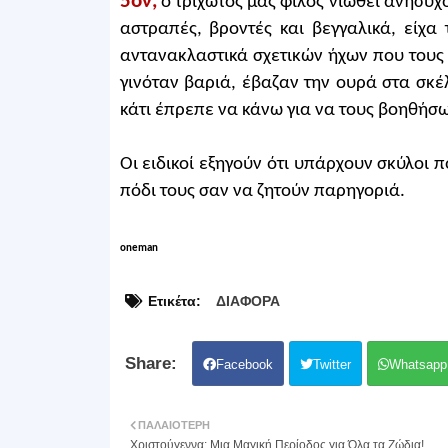
5ον,
ο τριχωτός μας φίλος νιώθει ανήσυχ
αστραπές, βροντές και βεγγαλικά, είχ
αντανακλαστικά σχετικών ήχων που του
γινόταν βαριά, έβαζαν την ουρά στα σκέ
κάτι έπρεπε να κάνω για να τους βοηθήσ
Οι ειδικοί εξηγούν ότι υπάρχουν σκύλοι
πόδι τους σαν να ζητούν παρηγοριά.
oneman
Ετικέτα:
ΔΙΑΦΟΡΑ
Facebook
Twitter
Whatsapp
ΠΑΛΑΙΌΤΕΡΗ
Χριστούγεννα: Μια Μαγική Περίοδος για Όλα τα Ζώδια!