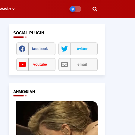
νωνία
SOCIAL PLUGIN
facebook
twitter
youtube
email
ΔΗΜΟΦΙΛΉ