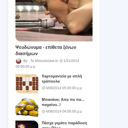
Ψευδώνυμα - επίθετα ξένων
διασήμων
Τα Μπουλούκια
1/31/2014
09:00:00 μ.μ.
Χαρτομαντεία με απλή
τράπουλα
4/08/2014 05:00:00 μ.μ.
Μπανάνα; Απα πα πα...
παχαίνει..!
4/08/2014 04:00:00 μ.μ.
Πάσχα γεμάτο παράδοση