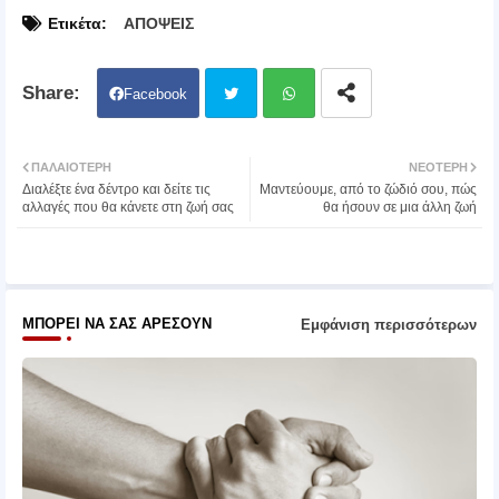
Ετικέτα:
ΑΠΟΨΕΙΣ
Facebook
Twit
Wh
ΠΑΛΑΙΌΤΕΡΗ
ΝΕΌΤΕΡΗ
Διαλέξτε ένα δέντρο και δείτε τις
Μαντεύουμε, από το ζώδιό σου, πώς
ter
atsa
αλλαγές που θα κάνετε στη ζωή σας
θα ήσουν σε μια άλλη ζωή
pp
ΜΠΟΡΕΊ ΝΑ ΣΑΣ ΑΡΈΣΟΥΝ
Εμφάνιση περισσότερων