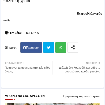
πολιτική χροιά.
Πέτρος Καλογεράς
e-daily
Ετικέτα:
ΙΣΤΟΡΙΑ
Facebook
Twit
Wh
ΠΑΛΑΙΌΤΕΡΗ
ΝΕΌΤΕΡΗ
Ποια είναι τα αρνητικά στοιχεία κάθε
Διάλεξε ένα λουλούδι και μάθε το
ter
atsa
άντρα;
μυστικό που κρύβει για σένα
pp
ΜΠΟΡΕΊ ΝΑ ΣΑΣ ΑΡΈΣΟΥΝ
Εμφάνιση περισσότερων