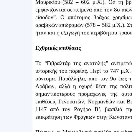
Μαυρικίου (582 – 602 μ.Χ.). Θα τη β
εμφανίζονται σε κείμενα από τον 8ο αιών
εἴσοδον”. Ο απότομος βράχος χρησίμ
αραβικών επιδρομών (578 – 582 μ.Χ.). Στ
ήταν και η εξαγωγή του περιβόητου κρασι
Εχθρικές επιθέσεις
Το “Γιβραλτάρ της ανατολής” αντιμετώ
ιστορικής του πορείας. Περί το 747 μ.Χ
σύντομα. Παράλληλα, από τον 9ο έως τ
Αράβων, αλλά η οχυρή θέση της πολιτ
σημαντικότερους προμαχώνες της αυτ
επιθέσεις Γενουατών, Νορμανδών και Β
1147 από τον Ρογήρο Β’, βασιλιά τη
επικράτηση των Φράγκων στην Κωνσταντ