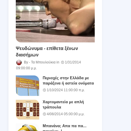
Ψευδώνυμα - επίθετα ξένων
διασήμων
Τα Μπουλούκια
1/31/2014
09:00:00 μ.μ.
Περιοχές στην Ελλάδα με
παράξενα ή αστεία ονόματα
1/10/2024 11:00:00 π.μ.
Χαρτομαντεία με απλή
τράπουλα
4/08/2014 05:00:00 μ.μ.
Μπανάνα; Απα πα πα...