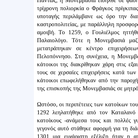
Πάντως, η Μονεμβασιά εισήλθε σε φάση
τρίχρονη πολιορκία ο Φράγκος πρίγκιπα
υποταγής περιλάμβανε ως όρο την δι
καστροπολιτείας, με παράλληλη προσφορ
αμοιβή. Το 1259, ο Γουλιέλμος ηττή
Παλαιολόγο. Τότε η Μονεμβασιά μα
μετατράπηκαν σε κέντρο επιχειρήσε
Πελοπόννησο. Στη συνέχεια, η Μονεμβα
κάτοικοι της διακρίθηκαν χάρη στις εξα
τους σε χερσαίες επιχειρήσεις κατά των
κάτοικοι επωφελήθηκαν από την παροχή
της επισκοπής της Μονεμβασιάς σε μητρ
Ωστόσο, οι περιπέτειες των κατοίκων του
1292 λεηλατήθηκε από τον Καταλανό 
κατοίκους -ανάμεσα τους και πολλές γ
γεγονός αυτό στάθηκε αφορμή για τη διά
1301 μια ευχάριστη εξέλιξη ήταν η 