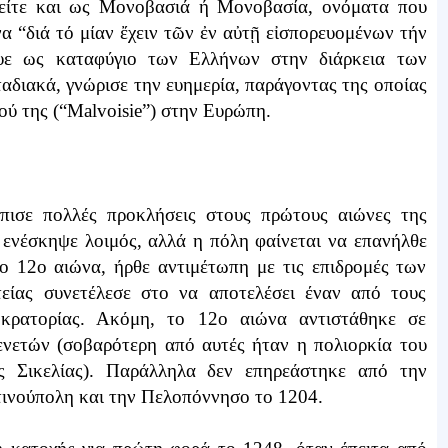
ρείτε και ως Μονοβασιά ή Μονοβασία, ονόματα που
α “διά τό μίαν ἔχειν τῶν ἐν αὐτῇ εἰσπορευομένων τήν
ευε ως καταφύγιο των Ελλήνων στην διάρκεια των
αδιακά, γνώρισε την ευημερία, παράγοντας της οποίας
ού της (“Malvoisie”) στην Ευρώπη.
πισε πολλές προκλήσεις στους πρώτους αιώνες της
. ενέσκηψε λοιμός, αλλά η πόλη φαίνεται να επανήλθε
ο 12ο αιώνα, ήρθε αντιμέτωπη με τις επιδρομές των
είας συνετέλεσε στο να αποτελέσει έναν από τους
οκρατορίας. Ακόμη, το 12ο αιώνα αντιστάθηκε σε
ενετών (σοβαρότερη από αυτές ήταν η πολιορκία του
ς Σικελίας). Παράλληλα δεν επηρεάστηκε από την
ινούπολη και την Πελοπόννησο το 1204.