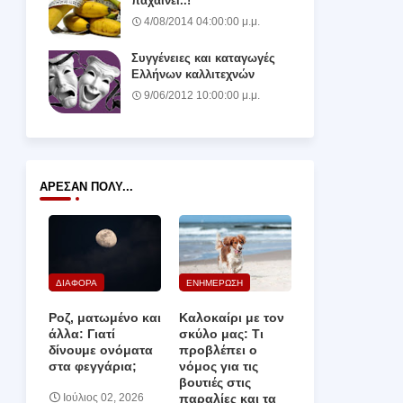
παχαίνει..!
4/08/2014 04:00:00 μ.μ.
Συγγένειες και καταγωγές
Ελλήνων καλλιτεχνών
9/06/2012 10:00:00 μ.μ.
ΆΡΕΣΑΝ ΠΟΛΎ...
ΔΙΑΦΟΡΑ
ΕΝΗΜΕΡΩΣΗ
Ροζ, ματωμένο και
Καλοκαίρι με τον
άλλα: Γιατί
σκύλο μας: Τι
δίνουμε ονόματα
προβλέπει ο
στα φεγγάρια;
νόμος για τις
βουτιές στις
παραλίες και τα
Ιούλιος 02, 2026