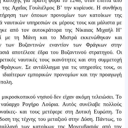
 κατοχής για πρώτη φορά το 1248, όταν έπειτα από
ς της Αχαΐας Γουλιέλμος Β’ την κυρίευσε. Η συνθήκη
ατήρηση των όποιων προνομίων των κατοίκων της
ά ναυτικών υπηρεσιών εκ μέρους τους και μάλιστα με
θηκε από τον αυτοκράτορα της Νίκαιας Μιχαήλ Η’
ζί με τη Μάνη και το Μιστρά εκκενώθηκαν και
ων των Βυζαντινών εναντίον των Φράγκων στην
σιά αποτέλεσε έδρα του Βυζαντινού στρατηγού. Οι
ιρετικές ναυτικές τους ικανότητες και στη συμμετοχή
 Φράγκων. Σε αντάλλαγμα για τις υπηρεσίες τους, οι
 ιδιαίτερων εμπορικών προνομίων και την προαγωγή
όπολη.
 μικροσκοπικού νησιού δεν είχαν ακόμη τελειώσει. Το
ναύαρχο Ρογήρο Λούρια. Αυτός συνέλαβε πολλούς
υναίκες- και τους μετέφερε στη Δυτική Ευρώπη. Το
δοση της τέχνης του μεταξιού στην Δύση. Πάντως, το
απαλλαγή των κατοίκων της Μονεμβασιάς από την