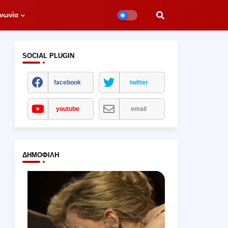
νωνία
SOCIAL PLUGIN
facebook
twitter
youtube
email
ΔΗΜΟΦΙΛΉ