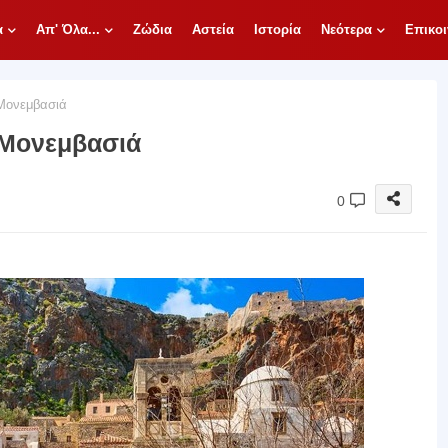
α
Απ' Όλα...
Ζώδια
Αστεία
Ιστορία
Νεότερα
Επικοι
 Μονεμβασιά
 Μονεμβασιά
0