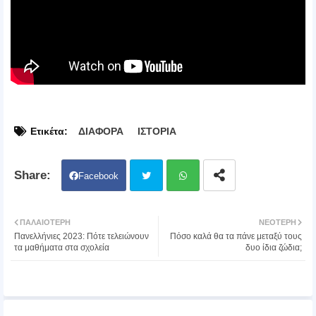
Ετικέτα:
ΔΙΑΦΟΡΑ
ΙΣΤΟΡΙΑ
Facebook
Twit
Wh
ΠΑΛΑΙΌΤΕΡΗ
ΝΕΌΤΕΡΗ
Πανελλήνιες 2023: Πότε τελειώνουν
Πόσο καλά θα τα πάνε μεταξύ τους
ter
atsa
τα μαθήματα στα σχολεία
δυο ίδια ζώδια;
pp