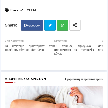
Ετικέτα:
ΥΓΕΙΑ
Facebook
Twit
Wh
ΠΑΛΑΙΌΤΕΡΗ
ΝΕΌΤΕΡΗ
Τα θανάσιμα αμαρτήματα που
Ο αριθμός τηλεφώνου σου
ter
atsa
ταιριάζουν γάντι σε κάθε ζώδιο
αποκαλύπτει τις συνομιλίες που
κάνεις
pp
ΜΠΟΡΕΊ ΝΑ ΣΑΣ ΑΡΈΣΟΥΝ
Εμφάνιση περισσότερων