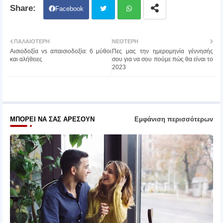
Facebook
Twit
Wh
ΠΑΛΑΙΌΤΕΡΗ
ΝΕΌΤΕΡΗ
Αισιοδοξία vs απαισιοδοξία: 6 μύθοι
Πες μας την ημερομηνία γέννησής
ter
atsa
και αλήθειες
σου για να σου πούμε πώς θα είναι το
2023
pp
ΜΠΟΡΕΊ ΝΑ ΣΑΣ ΑΡΈΣΟΥΝ
Εμφάνιση περισσότερων