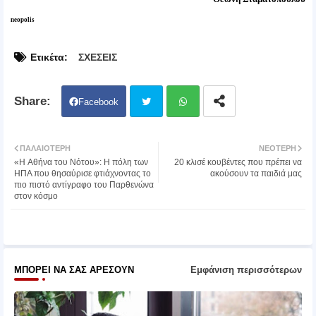
neopolis
Ετικέτα:
ΣΧΕΣΕΙΣ
Facebook
Twit
Wh
ΠΑΛΑΙΌΤΕΡΗ
ΝΕΌΤΕΡΗ
«H Αθήνα του Νότου»: Η πόλη των
20 κλισέ κουβέντες που πρέπει να
ter
atsa
ΗΠΑ που θησαύρισε φτιάχνοντας το
ακούσουν τα παιδιά μας
πιο πιστό αντίγραφο του Παρθενώνα
στον κόσμο
pp
ΜΠΟΡΕΊ ΝΑ ΣΑΣ ΑΡΈΣΟΥΝ
Εμφάνιση περισσότερων