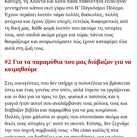
Κατοχή, τη Χούντα και κατά πάσα πιθανότητα είναι/ήταν
γεννημένοι κάπου εκεί γύρω στο Β’ Παγκόσμιο Πόλεμο.
Έχουν περάσει λοιπόν πάρα πολλές δυσκολίες, πολλή
φτώχεια και έχουν ζήσει εποχές εντελώς διαφορετικές από
τη δική μας. Κάθε φορά λοιπόν που ακούμε τις ιστορίες
τους, από παιδιά ακόμα μέχρι και τώρα, πάντα τους
θαυμάζουμε και αναρωτιόμαστε πώς έχουν καταφέρει όλα
αυτά στη ζωή τους.
#2 Για τα παραμύθια που μας διάβαζαν για να
κοιμηθούμε
Στις οικογένειες που δεν υπήρχε η πολυτέλεια να βρίσκεται
έστω και ένας γονέας στο σπίτι, αλλά έπρεπε να εργάζονται
και οι δύο για τα προς το ζην, φυσικά ο παππούς και η
γιαγιά ήταν αυτοί που αναλάμβαναν τους ρόλους τους και
διάβαζαν βιβλία και παραμύθια για να μας κοιμίσουν.
Πολλές ήταν μάλιστα οι φορές που επινοούσαν ακόμα και
δικές τους ιστορίες γι’ αυτό το σκοπό. Επίσης, δεν ξεχνάμε
την πιο συχνή συμβουλή τους: «Να είσαι καλός/ή στα
γράμματα, να διαβάζεις και να σπουδάσεις, για να γίνεις