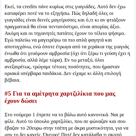
Εκεί, τα credits πάνε κυρίως στις γιαγιάδες. Αυτό δεν έχω
καταφέρει ποτέ να το εξηγήσω. Πώς δηλαδή όλες οι
γιαγιάδες είναι δεινές μαγείρισσες και ό,τι κι αν φτιάξουν
πραγματικά θα είναι πεντανόστιμο, είναι απορίας άξιο.
Ακόμη και οι τηγανητές πατάτες έχουν το τέλειο ψήσιμο.
Εγώ παλεύω να μαγειρέψω τα πιο απλά φαγητά και
αποτυγχάνω, ενώ όποτε έτρωγα από τα χεράκια της γιαγιάς
ένιωθα ότι γευόμουν αμβροσία (όχι ότι ξέρω τι γεύση έχει η
αμβροσία, αλλά λέμε τώρα). Εν τω μεταξύ, όλοι
ανεξαιρέτως, τρώγαμε τέτοιες ποσότητες, που ήμασταν
οριακά υπέρβαρα παιδάκια. Δεν είχαμε κι άλλη επιλογή
βέβαια.
#5 Για τα αμέτρητα χαρτζιλίκια που μας
έχουν δώσει
Στο νούμερο 1 έπρεπε να το βάλω αυτό κανονικά. Ναι ρε
φίλε. Αυτό το ύπουλο χαρτζιλίκι, που σε φώναζαν και σου
έβαζαν το 20ευρω στην τσέπη με άκρα μυστικότητα, για να
μην το δει κανείς. Όνειρο! Ποτέ δεν κατάλαβα τι σκοπό