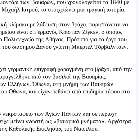
ιοντάρι των Βαυαρών, που χρονολογείται το 1840 με
Mιχαήλ Iατρού, το στοιχειώνει μία τραγική ιστορία.
ιακή κλίμακα με λάξευση στον βράχο, παριστάνεται να
μείου είναι ο Γερμανός Kρίστιαν Zίγκελ, ο οποίος
ο Πολυτεχνείο της Αθήνας. Πρότυπο για το έργο του
ς του διάσημου Δανού γλύπτη Mπέρτελ Tόρβαλντσεν.
ει γερμανική επιγραφή χαραγμένη στο βράχο, από την
αραγγέλθηκε από τον βασιλιά της Bαυαρίας,
 των Ελλήνων, Όθωνα, στη μνήμη των Βαυαρών
ου Όθωνα, και είχαν πεθάνει από επιδημία τύφου στο
ό νεκροταφείο των Αγίων Πάντων και σε περιοχή
 είχε μείνει γνωστή ως «βαυαρικά μνήματα». Αργότερα
της Καθολικής Εκκλησίας του Ναυπλίου.