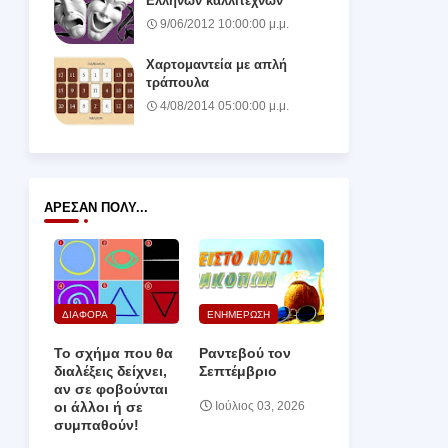
Ελλήνων καλλιτεχνών
9/06/2012 10:00:00 μ.μ.
Χαρτομαντεία με απλή
τράπουλα
4/08/2014 05:00:00 μ.μ.
ΆΡΕΣΑΝ ΠΟΛΎ...
ΔΙΑΦΟΡΑ
ΕΝΗΜΕΡΩΣΗ
Το σχήμα που θα
Ραντεβού τον
διαλέξεις δείχνει,
Σεπτέμβριο
αν σε φοβούνται
οι άλλοι ή σε
Ιούλιος 03, 2026
συμπαθούν!