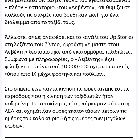
ένα μοναδικό βίντεο με πλάνα του εγκαταλειμμένου
– πλέον – εστιατορίου του «Λεβέντη», και θυμίζει σε
πολλούς τις στιγμές που βρέθηκαν εκεί, για ένα
διάλειμμα από το ταξίδι τους.
Άλλωστε, όπως αναφέρει και το κανάλι του Up Stories
στη λεζάντα του βίντεο, η φράση «είμαστε στου
Λεβέντη» ξεστομίστηκε από εκατομμύρια ταξιδιώτες.
Σύμφωνα με πληροφορίες, ο «Λεβέντης» έχει
φιλοξενήσει πάνω από 10.000.000 οχήματα παντός
τύπου από ΙΧ μέχρι φορτηγά και πούλμαν.
Στο σημείο είχε πάντα κίνηση τις ώρες αιχμής και τις
περιόδους που η κίνηση των ταξιδιωτών ήταν
αυξημένη. Τα αυτοκίνητα, τότε, πάρκαραν μέσα στη
ΛΕΑ και σχημάτιζαν ουρές εκατοντάδων μέτρων τις
ημέρες του καλοκαιριού ή τις ημέρες των μεγάλων
εξόδων.