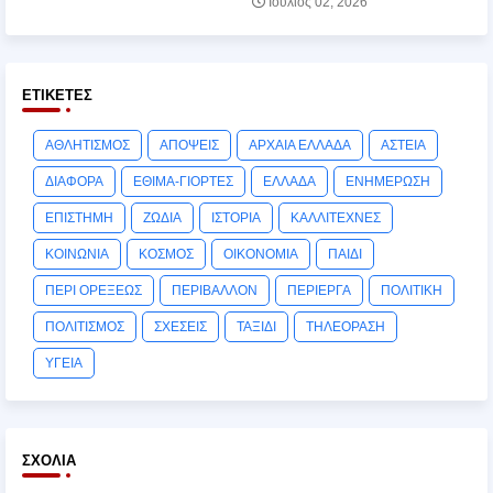
Ιούλιος 02, 2026
ΕΤΙΚΈΤΕΣ
ΑΘΛΗΤΙΣΜΟΣ
ΑΠΟΨΕΙΣ
ΑΡΧΑΙΑ ΕΛΛΑΔΑ
ΑΣΤΕΙΑ
ΔΙΑΦΟΡΑ
ΕΘΙΜΑ-ΓΙΟΡΤΕΣ
ΕΛΛΑΔΑ
ΕΝΗΜΕΡΩΣΗ
ΕΠΙΣΤΗΜΗ
ΖΩΔΙΑ
ΙΣΤΟΡΙΑ
ΚΑΛΛΙΤΕΧΝΕΣ
ΚΟΙΝΩΝΙΑ
ΚΟΣΜΟΣ
ΟΙΚΟΝΟΜΙΑ
ΠΑΙΔΙ
ΠΕΡΙ ΟΡΕΞΕΩΣ
ΠΕΡΙΒΑΛΛΟΝ
ΠΕΡΙΕΡΓΑ
ΠΟΛΙΤΙΚΗ
ΠΟΛΙΤΙΣΜΟΣ
ΣΧΕΣΕΙΣ
ΤΑΞΙΔΙ
ΤΗΛΕΟΡΑΣΗ
ΥΓΕΙΑ
ΣΧΌΛΙΑ