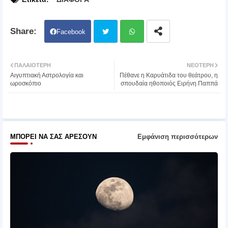
Facebook
Twit
Wh
ΠΑΛΑΙΌΤΕΡΗ
ΝΕΌΤΕΡΗ
Αιγυπτιακή Αστρολογία και
Πέθανε η Καρυάτιδα του θεάτρου, η
ter
atsa
ωροσκόπιο
σπουδαία ηθοποιός Ειρήνη Παππά
pp
ΜΠΟΡΕΊ ΝΑ ΣΑΣ ΑΡΈΣΟΥΝ
Εμφάνιση περισσότερων