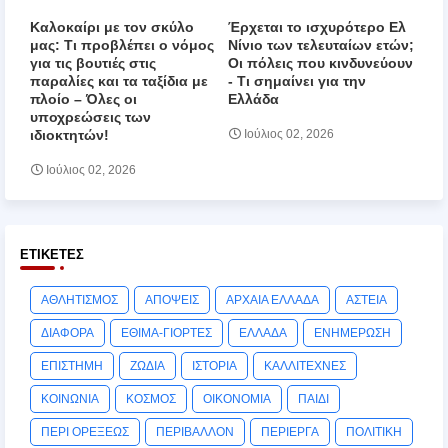
Καλοκαίρι με τον σκύλο
Έρχεται το ισχυρότερο Ελ
μας: Τι προβλέπει ο νόμος
Νίνιο των τελευταίων ετών;
για τις βουτιές στις
Οι πόλεις που κινδυνεύουν
παραλίες και τα ταξίδια με
‑ Τι σημαίνει για την
πλοίο – Όλες οι
Ελλάδα
υποχρεώσεις των
ιδιοκτητών!
Ιούλιος 02, 2026
Ιούλιος 02, 2026
ΕΤΙΚΈΤΕΣ
ΑΘΛΗΤΙΣΜΟΣ
ΑΠΟΨΕΙΣ
ΑΡΧΑΙΑ ΕΛΛΑΔΑ
ΑΣΤΕΙΑ
ΔΙΑΦΟΡΑ
ΕΘΙΜΑ-ΓΙΟΡΤΕΣ
ΕΛΛΑΔΑ
ΕΝΗΜΕΡΩΣΗ
ΕΠΙΣΤΗΜΗ
ΖΩΔΙΑ
ΙΣΤΟΡΙΑ
ΚΑΛΛΙΤΕΧΝΕΣ
ΚΟΙΝΩΝΙΑ
ΚΟΣΜΟΣ
ΟΙΚΟΝΟΜΙΑ
ΠΑΙΔΙ
ΠΕΡΙ ΟΡΕΞΕΩΣ
ΠΕΡΙΒΑΛΛΟΝ
ΠΕΡΙΕΡΓΑ
ΠΟΛΙΤΙΚΗ