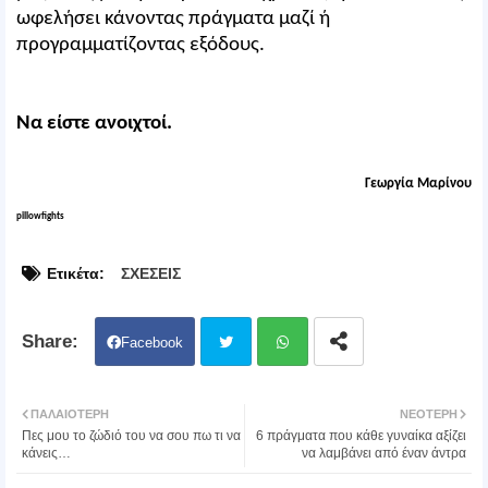
ωφελήσει κάνοντας πράγματα μαζί ή
προγραμματίζοντας εξόδους.
Να είστε ανοιχτοί.
Γεωργία Μαρίνου
pillowfights
Ετικέτα:
ΣΧΕΣΕΙΣ
Facebook
Twit
Wh
ΠΑΛΑΙΌΤΕΡΗ
ΝΕΌΤΕΡΗ
Πες μου το ζώδιό του να σου πω τι να
6 πράγματα που κάθε γυναίκα αξίζει
ter
atsa
κάνεις…
να λαμβάνει από έναν άντρα