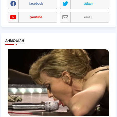
facebook
twitter
youtube
email
ΔΗΜΟΦΙΛΉ