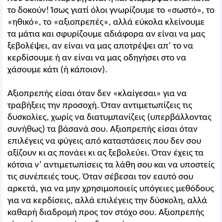
το δοκούν! Ίσως γιατί όλοι γνωρίζουμε το «σωστό», το
«ηθικό», το «αξιοπρεπές», αλλά εύκολα κλείνουμε
τα μάτια και σφυρίζουμε αδιάφορα αν είναι να μας
ξεβολέψει, αν είναι να μας αποτρέψει απ’ το να
κερδίσουμε ή αν είναι να μας οδηγήσει στο να
χάσουμε κάτι (ή κάποιον).
Αξιοπρεπής είσαι όταν δεν «κλαίγεσαι» για να
τραβήξεις την προσοχή. Όταν αντιμετωπίζεις τις
δυσκολίες, χωρίς να διατυμπανίζεις (υπερβάλλοντας
συνήθως) τα βάσανά σου. Αξιοπρεπής είσαι όταν
επιλέγεις να φύγεις από καταστάσεις που δεν σου
αξίζουν κι ας πονάει κι ας ξεβολεύει. Όταν έχεις τα
κότσια ν’ αντιμετωπίσεις τα λάθη σου και να υποστείς
τις συνέπειές τους. Όταν σέβεσαι τον εαυτό σου
αρκετά, για να μην χρησιμοποιείς υπόγειες μεθόδους
για να κερδίσεις, αλλά επιλέγεις την δύσκολη, αλλά
καθαρή διαδρομή προς τον στόχο σου. Αξιοπρεπής