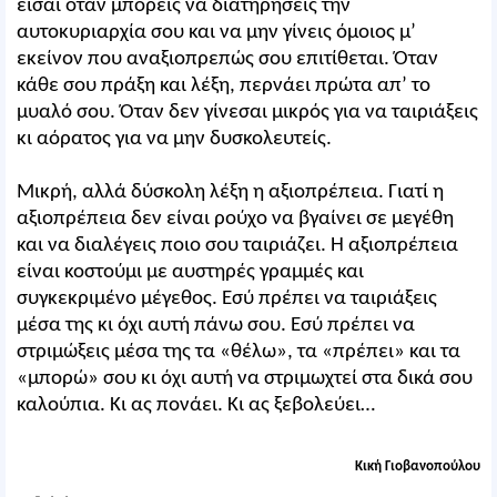
είσαι όταν μπορείς να διατηρήσεις την
αυτοκυριαρχία σου και να μην γίνεις όμοιος μ’
εκείνον που αναξιοπρεπώς σου επιτίθεται. Όταν
κάθε σου πράξη και λέξη, περνάει πρώτα απ’ το
μυαλό σου. Όταν δεν γίνεσαι μικρός για να ταιριάξεις
κι αόρατος για να μην δυσκολευτείς.
Μικρή, αλλά δύσκολη λέξη η αξιοπρέπεια. Γιατί η
αξιοπρέπεια δεν είναι ρούχο να βγαίνει σε μεγέθη
και να διαλέγεις ποιο σου ταιριάζει. Η αξιοπρέπεια
είναι κοστούμι με αυστηρές γραμμές και
συγκεκριμένο μέγεθος. Εσύ πρέπει να ταιριάξεις
μέσα της κι όχι αυτή πάνω σου. Εσύ πρέπει να
στριμώξεις μέσα της τα «θέλω», τα «πρέπει» και τα
«μπορώ» σου κι όχι αυτή να στριμωχτεί στα δικά σου
καλούπια. Κι ας πονάει. Κι ας ξεβολεύει…
Κική Γιοβανοπούλου