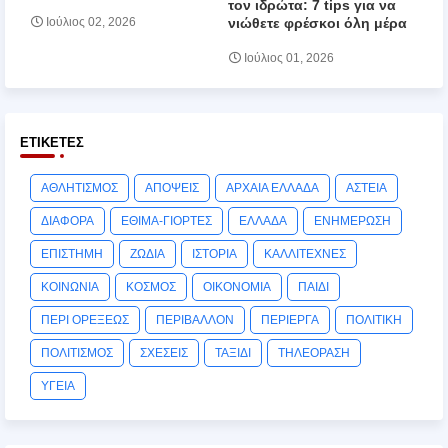
τον ιδρώτα: 7 tips για να
νιώθετε φρέσκοι όλη μέρα
Ιούλιος 02, 2026
Ιούλιος 01, 2026
ΕΤΙΚΈΤΕΣ
ΑΘΛΗΤΙΣΜΟΣ
ΑΠΟΨΕΙΣ
ΑΡΧΑΙΑ ΕΛΛΑΔΑ
ΑΣΤΕΙΑ
ΔΙΑΦΟΡΑ
ΕΘΙΜΑ-ΓΙΟΡΤΕΣ
ΕΛΛΑΔΑ
ΕΝΗΜΕΡΩΣΗ
ΕΠΙΣΤΗΜΗ
ΖΩΔΙΑ
ΙΣΤΟΡΙΑ
ΚΑΛΛΙΤΕΧΝΕΣ
ΚΟΙΝΩΝΙΑ
ΚΟΣΜΟΣ
ΟΙΚΟΝΟΜΙΑ
ΠΑΙΔΙ
ΠΕΡΙ ΟΡΕΞΕΩΣ
ΠΕΡΙΒΑΛΛΟΝ
ΠΕΡΙΕΡΓΑ
ΠΟΛΙΤΙΚΗ
ΠΟΛΙΤΙΣΜΟΣ
ΣΧΕΣΕΙΣ
ΤΑΞΙΔΙ
ΤΗΛΕΟΡΑΣΗ
ΥΓΕΙΑ