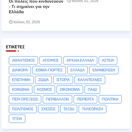
Οι πόλεις που κινδυνεύουν
Ιούλιος 02, 2026
‑ Τι σημαίνει για την
Ελλάδα
Ιούλιος 02, 2026
ΕΤΙΚΈΤΕΣ
ΑΘΛΗΤΙΣΜΟΣ
ΑΠΟΨΕΙΣ
ΑΡΧΑΙΑ ΕΛΛΑΔΑ
ΑΣΤΕΙΑ
ΔΙΑΦΟΡΑ
ΕΘΙΜΑ-ΓΙΟΡΤΕΣ
ΕΛΛΑΔΑ
ΕΝΗΜΕΡΩΣΗ
ΕΠΙΣΤΗΜΗ
ΖΩΔΙΑ
ΙΣΤΟΡΙΑ
ΚΑΛΛΙΤΕΧΝΕΣ
ΚΟΙΝΩΝΙΑ
ΚΟΣΜΟΣ
ΟΙΚΟΝΟΜΙΑ
ΠΑΙΔΙ
ΠΕΡΙ ΟΡΕΞΕΩΣ
ΠΕΡΙΒΑΛΛΟΝ
ΠΕΡΙΕΡΓΑ
ΠΟΛΙΤΙΚΗ
ΠΟΛΙΤΙΣΜΟΣ
ΣΧΕΣΕΙΣ
ΤΑΞΙΔΙ
ΤΗΛΕΟΡΑΣΗ
ΥΓΕΙΑ