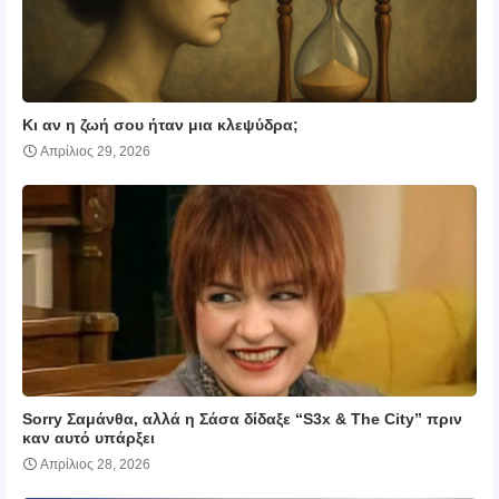
Κι αν η ζωή σου ήταν μια κλεψύδρα;
Απρίλιος 29, 2026
Sorry Σαμάνθα, αλλά η Σάσα δίδαξε “S3x & The City” πριν
καν αυτό υπάρξει
Απρίλιος 28, 2026