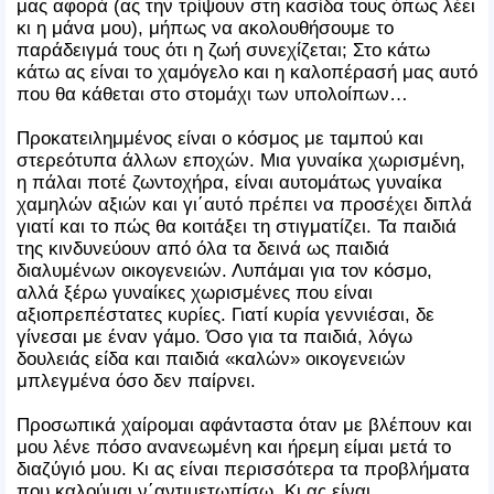
μας αφορά (ας την τρίψουν στη κασίδα τους όπως λέει
κι η μάνα μου), μήπως να ακολουθήσουμε το
παράδειγμά τους ότι η ζωή συνεχίζεται; Στο κάτω
κάτω ας είναι το χαμόγελο και η καλοπέρασή μας αυτό
που θα κάθεται στο στομάχι των υπολοίπων…
Προκατειλημμένος είναι ο κόσμος με ταμπού και
στερεότυπα άλλων εποχών. Μια γυναίκα χωρισμένη,
η πάλαι ποτέ ζωντοχήρα, είναι αυτομάτως γυναίκα
χαμηλών αξιών και γι΄αυτό πρέπει να προσέχει διπλά
γιατί και το πώς θα κοιτάξει τη στιγματίζει. Τα παιδιά
της κινδυνεύουν από όλα τα δεινά ως παιδιά
διαλυμένων οικογενειών. Λυπάμαι για τον κόσμο,
αλλά ξέρω γυναίκες χωρισμένες που είναι
αξιοπρεπέστατες κυρίες. Γιατί κυρία γεννιέσαι, δε
γίνεσαι με έναν γάμο. Όσο για τα παιδιά, λόγω
δουλειάς είδα και παιδιά «καλών» οικογενειών
μπλεγμένα όσο δεν παίρνει.
Προσωπικά χαίρομαι αφάνταστα όταν με βλέπουν και
μου λένε πόσο ανανεωμένη και ήρεμη είμαι μετά το
διαζύγιό μου. Κι ας είναι περισσότερα τα προβλήματα
που καλούμαι ν΄αντιμετωπίσω. Κι ας είναι