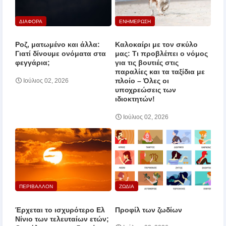
ΔΙΑΦΟΡΑ
ΕΝΗΜΕΡΩΣΗ
Ροζ, ματωμένο και άλλα:
Καλοκαίρι με τον σκύλο
Γιατί δίνουμε ονόματα στα
μας: Τι προβλέπει ο νόμος
φεγγάρια;
για τις βουτιές στις
παραλίες και τα ταξίδια με
πλοίο – Όλες οι
Ιούλιος 02, 2026
υποχρεώσεις των
ιδιοκτητών!
Ιούλιος 02, 2026
ΠΕΡΙΒΑΛΛΟΝ
ΖΩΔΙΑ
Έρχεται το ισχυρότερο Ελ
Προφίλ των ζωδίων
Νίνιο των τελευταίων ετών;