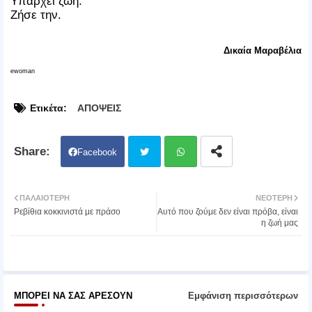
Υπάρχει ζωή.
Ζήσε την.
Δικαία Μαραβέλια
ewoman
Ετικέτα:
ΑΠΟΨΕΙΣ
Facebook
Twit
Wh
ΠΑΛΑΙΌΤΕΡΗ
ΝΕΌΤΕΡΗ
Ρεβίθια κοκκινιστά με πράσο
Αυτό που ζούμε δεν είναι πρόβα, είναι
ter
atsa
η ζωή μας
pp
ΜΠΟΡΕΊ ΝΑ ΣΑΣ ΑΡΈΣΟΥΝ
Εμφάνιση περισσότερων