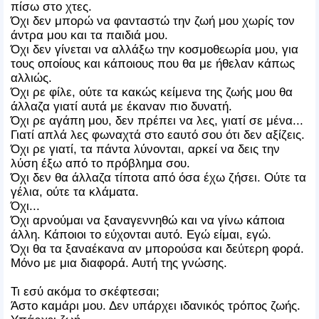
πίσω στο χτες.
Όχι δεν μπορώ να φανταστώ την ζωή μου χωρίς τον
άντρα μου και τα παιδιά μου.
Όχι δεν γίνεται να αλλάξω την κοσμοθεωρία μου, για
τους οποίους και κάποιους που θα με ήθελαν κάπως
αλλιώς.
Όχι ρε φίλε, ούτε τα κακώς κείμενα της ζωής μου θα
άλλαζα γιατί αυτά με έκαναν πιο δυνατή.
Όχι ρε αγάπη μου, δεν πρέπει να λες, γιατί σε μένα...
Γιατί απλά λες φωναχτά στο εαυτό σου ότι δεν αξίζεις.
Όχι ρε γιατί, τα πάντα λύνονται, αρκεί να δεις την
λύση έξω από το πρόβλημα σου.
Όχι δεν θα άλλαζα τίποτα από όσα έχω ζήσει. Ούτε τα
γέλια, ούτε τα κλάματα.
Όχι...
Όχι αρνούμαι να ξαναγεννηθώ και να γίνω κάποια
άλλη. Κάποιοι το εύχονται αυτό. Εγώ είμαι, εγώ.
Όχι θα τα ξαναέκανα αν μπορούσα και δεύτερη φορά.
Μόνο με μια διαφορά. Αυτή της γνώσης.
Τι εσύ ακόμα το σκέφτεσαι;
Άστο καμάρι μου. Δεν υπάρχει ιδανικός τρόπος ζωής.