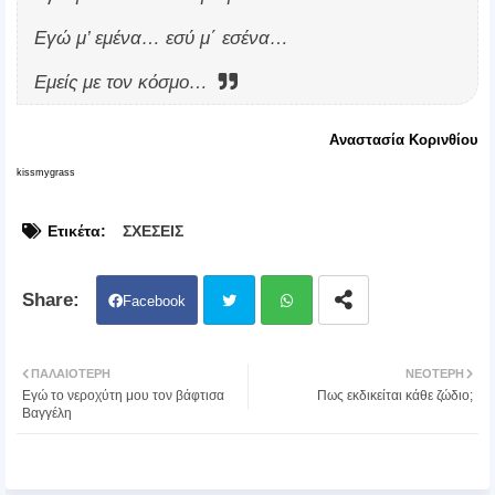
Εγώ μ’ εμένα… εσύ μ΄ εσένα…
Εμείς με τον κόσμο…
Αναστασία Κορινθίου
kissmygrass
Ετικέτα:
ΣΧΕΣΕΙΣ
Facebook
Twit
Wh
ΠΑΛΑΙΌΤΕΡΗ
ΝΕΌΤΕΡΗ
Εγώ το νεροχύτη μου τον βάφτισα
Πως εκδικείται κάθε ζώδιο;
ter
atsa
Βαγγέλη
pp