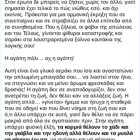
Στον έρωτα δε μπορείς να ζήσεις χωρίς τον άλλο, γιατί
σημασία έχει τελικά το πώς νιώθεις εσύ, και όχι
εκείνος. Πρόκειται για μια ορμονική έκρηξη που σε
συνεπαίρνει και σε στροβιλίζει σε άλλα επίπεδα από
τα συνηθισμένα. Που η ζήλεια, οι φόβοι της απώλειας
και του Τέλους, γίνονται ψίθυροι καταστροφής και
σαράκι στα λουστραρισμένα ξύλινα κουτάκια της
λογικής σου!
Η αγάπη πάλι… αχ η αγάπη!
Αυτή είναι ένα γλυκό αεράκι που ίσα και αναστατώνει
την απλωμένη μπουγάδα σου… να λιαστεί στον ήλιο,
να στεγνώσει και να μείνει άρωμα φρεσκάδας και
δροσιάς! Η αγάπη δεν σε αναποδογυρίζει, δεν σου
ανατρέπει τη ζωή, δεν θέλει καν να αλλάξεις ζωή. Η
αγάπη απλά… «γίνεται» ήρεμα και ήσυχα η σταθερά
που σε οδηγεί και που δίνει νόημα στη ζωή σου και
ό,τι άλλο υπάρχει σε αυτή, γιατί δεν θέλει να σε πάρει
μακριά από όλα σε αγαπούσαν πριν. Στην αγάπη
υπάρχει φυσική έλξη,
τα κορμιά θέλουν το χάδι και
την γκάβλα και την ηδονή αλλά θέλουν και τα μυαλά
να κάνουν έρωτα,
να σμίγουν και να φέρνουν