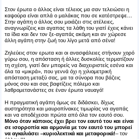
Στον έρωτα ο άλλος είναι τέλειος μα σαν τελειώσει η
καψούρα είναι απλά ο μαλάκας που σε κατέστρεψε…
Στην αγάπη ο άλλος σου μοιάζει στις ατέλειες,
αναγνωρίζεις και αγαπας τα λάθη του γιατί έχεις κάνει
τα ίδια και δεν τον ξε-αγαπάς ακόμη και αν χώρεσε
άλλη αγάπη στην ζωή του λίγο μετά από σένα!
Ζηλεύεις στον ερωτα και οι ανασφάλειες στήνουν χορό
γύρω σου, η απόσταση ή άλλες δυσκολίες τερματίζουν
τη σχέση, γιατί δεν μπορείς να διαχειριστείς εσένα και
όλα τα «μικρά», που γεννά όχι η χιλιομετρική
απόσταση μεταξύ σας, μα τα σύνορα που βάζεις
μόνος σου και σας βαφτίζεις πόλεμο και
λαθρομετανάστες σε έναν έρωτα ναυαγό!
Η πραγματική αγάπη όμως σε διδάσκει, δίχως
αυστηρότητα και μαυροπίνακες τιμωρίας να αγαπάς
και να αποδέχεσαι πρώτα από όλα τον εαυτό σου.
Μόνο όταν κάποιος έχει βρει τον εαυτό του και είναι
σε ισορροπία και αρμονία με τον εαυτό του μπορεί
να αγκαλιάσει –κυριολεκτικά και μεταφορικά!
– τον