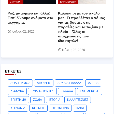
ΔΙΑΦΟΡΑ
ΕΝΗΜΕΡΩΣΗ
Ροζ, ματωμένο και άλλα:
Καλοκαίρι με τον σκύλο
Γιατί δίνουμε ονόματα στα
μας: Τι προβλέπει ο νόμος
φεγγάρια;
για τις βουτιές στις
παραλίες και τα ταξίδια με
πλοίο – Όλες οι
Ιούλιος 02, 2026
υποχρεώσεις των
ιδιοκτητών!
Ιούλιος 02, 2026
ΕΤΙΚΈΤΕΣ
ΑΘΛΗΤΙΣΜΟΣ
ΑΠΟΨΕΙΣ
ΑΡΧΑΙΑ ΕΛΛΑΔΑ
ΑΣΤΕΙΑ
ΔΙΑΦΟΡΑ
ΕΘΙΜΑ-ΓΙΟΡΤΕΣ
ΕΛΛΑΔΑ
ΕΝΗΜΕΡΩΣΗ
ΕΠΙΣΤΗΜΗ
ΖΩΔΙΑ
ΙΣΤΟΡΙΑ
ΚΑΛΛΙΤΕΧΝΕΣ
ΚΟΙΝΩΝΙΑ
ΚΟΣΜΟΣ
ΟΙΚΟΝΟΜΙΑ
ΠΑΙΔΙ