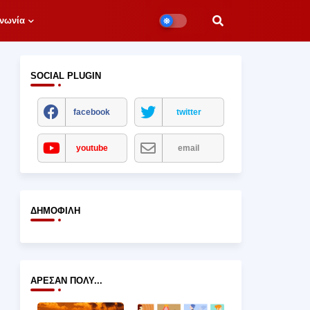
νωνία
SOCIAL PLUGIN
facebook
twitter
youtube
email
ΔΗΜΟΦΙΛΉ
ΆΡΕΣΑΝ ΠΟΛΎ...