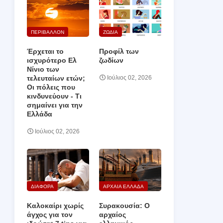
ΠΕΡΙΒΑΛΛΟΝ
ΖΩΔΙΑ
Έρχεται το
Προφίλ των
ισχυρότερο Ελ
ζωδίων
Νίνιο των
τελευταίων ετών;
Ιούλιος 02, 2026
Οι πόλεις που
κινδυνεύουν ‑ Τι
σημαίνει για την
Ελλάδα
Ιούλιος 02, 2026
ΔΙΑΦΟΡΑ
ΑΡΧΑΙΑ ΕΛΛΑΔΑ
Καλοκαίρι χωρίς
Συρακουσία: Ο
άγχος για τον
αρχαίος