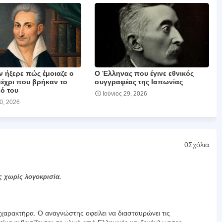
ν ήξερε πώς έμοιαζε ο
Ο Έλληνας που έγινε εθνικός
μέχρι που βρήκαν το
συγγραφέας της Ιαπωνίας
ό του
Ιούνιος 29, 2026
30, 2026
0Σχόλια
ς χωρίς λογοκρισία.
αρακτήρα. Ο αναγνώστης οφείλει να διασταυρώνει τις