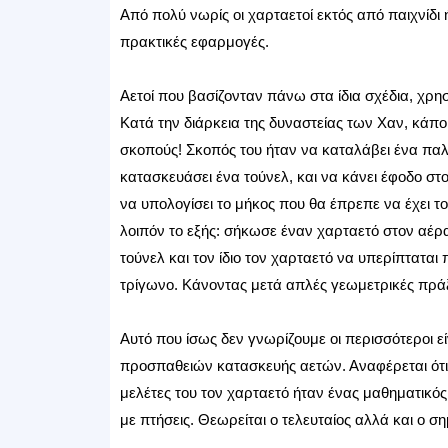
Από πολύ νωρίς οι χαρταετοί εκτός από παιχνίδι 
πρακτικές εφαρμογές.
Αετοί που βασίζονταν πάνω στα ίδια σχέδια, χρη
Κατά την διάρκεια της δυναστείας των Χαν, κάπ
σκοπούς! Σκοπός του ήταν να καταλάβει ένα παλ
κατασκευάσει ένα τούνελ, και να κάνει έφοδο στ
να υπολογίσει το μήκος που θα έπρεπε να έχει το
λοιπόν το εξής: σήκωσε έναν χαρταετό στον αέρα,
τούνελ και τον ίδιο τον χαρταετό να υπερίπταται
τρίγωνο. Κάνοντας μετά απλές γεωμετρικές πράξε
Αυτό που ίσως δεν γνωρίζουμε οι περισσότεροι εί
προσπαθειών κατασκευής αετών. Αναφέρεται ότι ο
μελέτες του τον χαρταετό ήταν ένας μαθηματικό
με πτήσεις. Θεωρείται ο τελευταίος αλλά και ο 