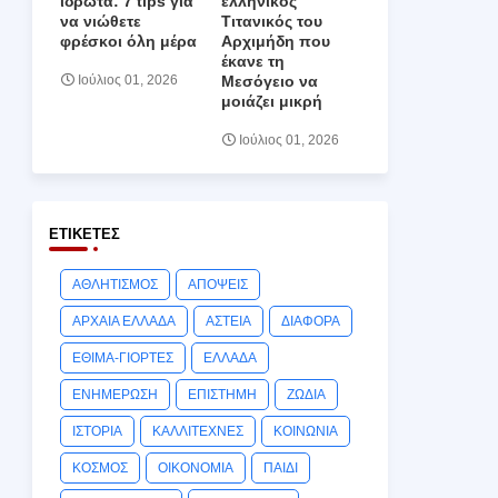
ιδρώτα: 7 tips για
ελληνικός
να νιώθετε
Τιτανικός του
φρέσκοι όλη μέρα
Αρχιμήδη που
έκανε τη
Μεσόγειο να
Ιούλιος 01, 2026
μοιάζει μικρή
Ιούλιος 01, 2026
ΕΤΙΚΈΤΕΣ
ΑΘΛΗΤΙΣΜΟΣ
ΑΠΟΨΕΙΣ
ΑΡΧΑΙΑ ΕΛΛΑΔΑ
ΑΣΤΕΙΑ
ΔΙΑΦΟΡΑ
ΕΘΙΜΑ-ΓΙΟΡΤΕΣ
ΕΛΛΑΔΑ
ΕΝΗΜΕΡΩΣΗ
ΕΠΙΣΤΗΜΗ
ΖΩΔΙΑ
ΙΣΤΟΡΙΑ
ΚΑΛΛΙΤΕΧΝΕΣ
ΚΟΙΝΩΝΙΑ
ΚΟΣΜΟΣ
ΟΙΚΟΝΟΜΙΑ
ΠΑΙΔΙ