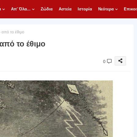
α
Απ' Όλα...
Ζώδια
Αστεία
Ιστορία
Νεότερα
Επικοι
 από το έθιμο
από το έθιμο
0