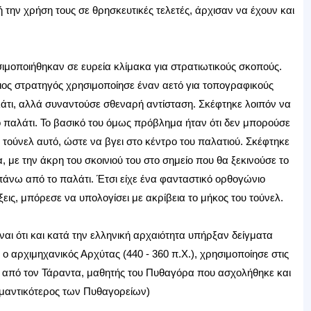
ή την χρήση τους σε θρησκευτικές τελετές, άρχισαν να έχουν και
σιμοποιήθηκαν σε ευρεία κλίμακα για στρατιωτικούς σκοπούς.
οιος στρατηγός χρησιμοποίησε έναν αετό για τοπογραφικούς
άτι, αλλά συναντούσε σθεναρή αντίσταση. Σκέφτηκε λοιπόν να
ο παλάτι. Το βασικό του όμως πρόβλημα ήταν ότι δεν μπορούσε
 τούνελ αυτό, ώστε να βγει στο κέντρο του παλατιού. Σκέφτηκε
 με την άκρη του σκοινιού του στο σημείο που θα ξεκινούσε το
 πάνω από το παλάτι. Έτσι είχε ένα φανταστικό ορθογώνιο
ις, μπόρεσε να υπολογίσει με ακρίβεια το μήκος του τούνελ.
ναι ότι και κατά την ελληνική αρχαιότητα υπήρξαν δείγματα
 αρχιμηχανικός Αρχύτας (440 - 360 π.Χ.), χρησιμοποίησε στις
ς από τον Τάραντα, μαθητής του Πυθαγόρα που ασχολήθηκε και
σημαντικότερος των Πυθαγορείων)