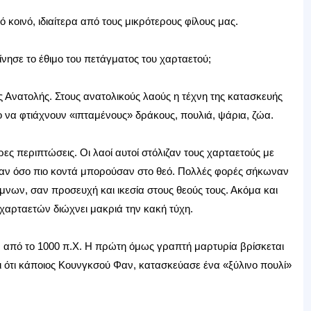
ό κοινό, ιδιαίτερα από τους μικρότερους φίλους μας.
ησε το έθιμο του πετάγματος του χαρταετού;
 Ανατολής. Στους ανατολικούς λαούς η τέχνη της κατασκευής
ο να φτιάχνουν «ιπταμένους» δράκους, πουλιά, ψάρια, ζώα.
ρες περιπτώσεις. Οι λαοί αυτοί στόλιζαν τους χαρταετούς με
ελναν όσο πιο κοντά μπορούσαν στο θεό. Πολλές φορές σήκωναν
μνων, σαν προσευχή και ικεσία στους θεούς τους. Ακόμα και
 χαρταετών διώχνει μακριά την κακή τύχη.
αν από το 1000 π.Χ. Η πρώτη όμως γραπτή μαρτυρία βρίσκεται
ει ότι κάποιος Κουνγκσού Φαν, κατασκεύασε ένα «ξύλινο πουλί»