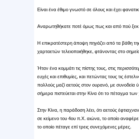
Είναι ένα έθιμο γνωστό σε όλους και έχει φανατικ
Αναρωτηθήκατε ποτέ όμως πως και από πού ξεκίν
Η επικρατέστερη άποψη πηγάζει από τα βάθη της
χαρταετών τελειοποιήθηκε, φτάνοντας στο σημεί
Ήταν ένα κομμάτι τις πίστης τους, στις περισσότε
ευχές και επιθυμίες, και πετώντας τους τις έστ
πολλούς μαζί αετούς στον ουρανό, με συνοδεία ύ
σήμερα πιστεύεται στην Κίνα ότι το πέταγμα των
Στην Κίνα, η παράδοση λέει, ότι αετούς έφτιαχν
σε κείμενο του 4ου π.Χ. αιώνα, το οποίο αναφέρ
το οποίο πέταγε επί τρεις συνεχόμενες μέρες.