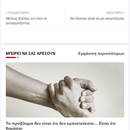
Twit
Wh
ΠΑΛΑΙΌΤΕΡΗ
ΝΕΌΤΕΡΗ
Μήπως βλέπεις ότι όλοι σε
Να δίνεσαι αλλά να μη σκορπίζεσαι
ter
atsa
ανταγωνίζονται;
pp
ΜΠΟΡΕΊ ΝΑ ΣΑΣ ΑΡΈΣΟΥΝ
Εμφάνιση περισσότερων
Το πρόβλημα δεν είναι ότι δεν εμπιστεύεσαι… Είναι ότι
θυμάσαι