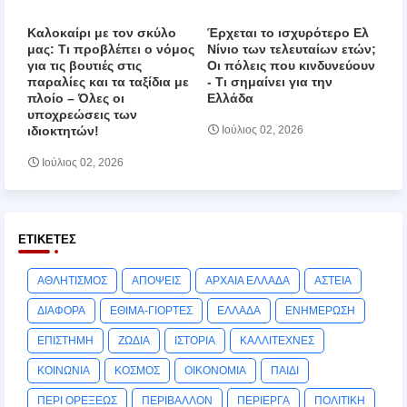
Καλοκαίρι με τον σκύλο
Έρχεται το ισχυρότερο Ελ
μας: Τι προβλέπει ο νόμος
Νίνιο των τελευταίων ετών;
για τις βουτιές στις
Οι πόλεις που κινδυνεύουν
παραλίες και τα ταξίδια με
‑ Τι σημαίνει για την
πλοίο – Όλες οι
Ελλάδα
υποχρεώσεις των
ιδιοκτητών!
Ιούλιος 02, 2026
Ιούλιος 02, 2026
ΕΤΙΚΈΤΕΣ
ΑΘΛΗΤΙΣΜΟΣ
ΑΠΟΨΕΙΣ
ΑΡΧΑΙΑ ΕΛΛΑΔΑ
ΑΣΤΕΙΑ
ΔΙΑΦΟΡΑ
ΕΘΙΜΑ-ΓΙΟΡΤΕΣ
ΕΛΛΑΔΑ
ΕΝΗΜΕΡΩΣΗ
ΕΠΙΣΤΗΜΗ
ΖΩΔΙΑ
ΙΣΤΟΡΙΑ
ΚΑΛΛΙΤΕΧΝΕΣ
ΚΟΙΝΩΝΙΑ
ΚΟΣΜΟΣ
ΟΙΚΟΝΟΜΙΑ
ΠΑΙΔΙ
ΠΕΡΙ ΟΡΕΞΕΩΣ
ΠΕΡΙΒΑΛΛΟΝ
ΠΕΡΙΕΡΓΑ
ΠΟΛΙΤΙΚΗ