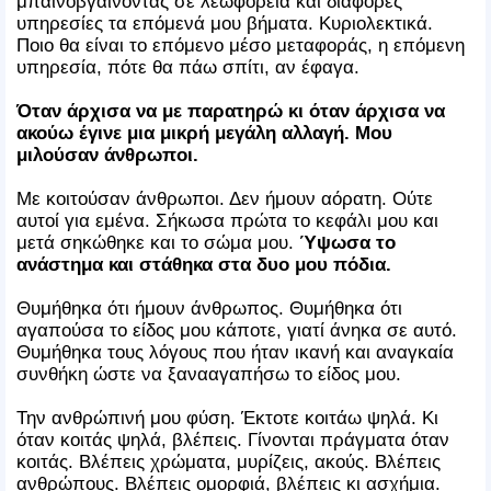
μπαινοβγαίνοντας σε λεωφορεία και διάφορες
υπηρεσίες τα επόμενά μου βήματα. Κυριολεκτικά.
Ποιο θα είναι το επόμενο μέσο μεταφοράς, η επόμενη
υπηρεσία, πότε θα πάω σπίτι, αν έφαγα.
Όταν άρχισα να με παρατηρώ κι όταν άρχισα να
ακούω έγινε μια μικρή μεγάλη αλλαγή. Μου
μιλούσαν άνθρωποι.
Με κοιτούσαν άνθρωποι. Δεν ήμουν αόρατη. Ούτε
αυτοί για εμένα. Σήκωσα πρώτα το κεφάλι μου και
μετά σηκώθηκε και το σώμα μου.
Ύψωσα το
ανάστημα και στάθηκα στα δυο μου πόδια.
Θυμήθηκα ότι ήμουν άνθρωπος. Θυμήθηκα ότι
αγαπούσα το είδος μου κάποτε, γιατί άνηκα σε αυτό.
Θυμήθηκα τους λόγους που ήταν ικανή και αναγκαία
συνθήκη ώστε να ξανααγαπήσω το είδος μου.
Την ανθρώπινή μου φύση. Έκτοτε κοιτάω ψηλά. Κι
όταν κοιτάς ψηλά, βλέπεις. Γίνονται πράγματα όταν
κοιτάς. Βλέπεις χρώματα, μυρίζεις, ακούς. Βλέπεις
ανθρώπους. Βλέπεις ομορφιά, βλέπεις κι ασχήμια.