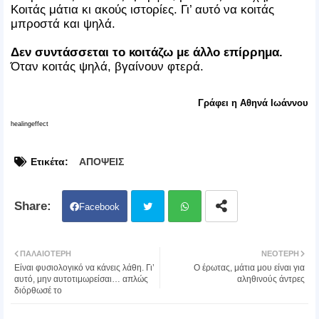
Κοιτάς μάτια κι ακούς ιστορίες. Γι’ αυτό να κοιτάς
μπροστά και ψηλά.
Δεν συντάσσεται το κοιτάζω με άλλο επίρρημα.
Όταν κοιτάς ψηλά, βγαίνουν φτερά.
Γράφει η Αθηνά Ιωάννου
healingeffect
Ετικέτα:
ΑΠΟΨΕΙΣ
Facebook
Twit
Wh
ΠΑΛΑΙΌΤΕΡΗ
ΝΕΌΤΕΡΗ
Είναι φυσιολογικό να κάνεις λάθη. Γι’
Ο έρωτας, μάτια μου είναι για
ter
atsa
αυτό, μην αυτοτιμωρείσαι… απλώς
αληθινούς άντρες
διόρθωσέ το
pp