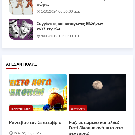
σώμα;
1/10/2024 03:00:00 μ.μ.
Συγγένειες και καταγωγές Ελλήνων
καλλιτεχνών
9/06/2012 10:00:00 μ.μ.
ΆΡΕΣΑΝ ΠΟΛΎ...
ΕΝΗΜΕΡΩΣΗ
ΔΙΑΦΟΡΑ
Ραντεβού τον Σεπτέμβριο
Ροζ, ματωμένο και άλλα:
Γιατί δίνουμε ονόματα στα
φεγγάρια;
Ιούλιος 03, 2026