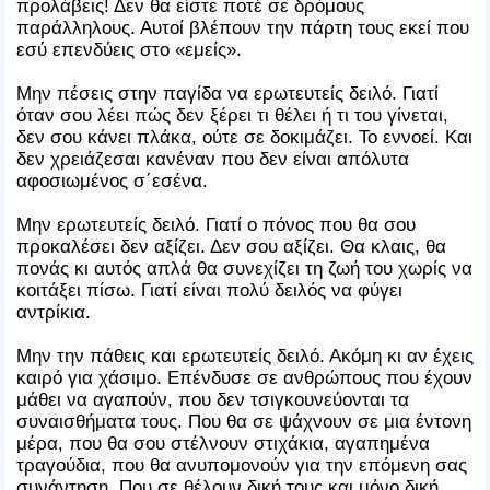
προλάβεις! Δεν θα είστε ποτέ σε δρόμους
παράλληλους. Αυτοί βλέπουν την πάρτη τους εκεί που
εσύ επενδύεις στο «εμείς».
Μην πέσεις στην παγίδα να ερωτευτείς δειλό. Γιατί
όταν σου λέει πώς δεν ξέρει τι θέλει ή τι του γίνεται,
δεν σου κάνει πλάκα, ούτε σε δοκιμάζει. Το εννοεί. Και
δεν χρειάζεσαι κανέναν που δεν είναι απόλυτα
αφοσιωμένος σ΄εσένα.
Μην ερωτευτείς δειλό. Γιατί ο πόνος που θα σου
προκαλέσει δεν αξίζει. Δεν σου αξίζει. Θα κλαις, θα
πονάς κι αυτός απλά θα συνεχίζει τη ζωή του χωρίς να
κοιτάξει πίσω. Γιατί είναι πολύ δειλός να φύγει
αντρίκια.
Μην την πάθεις και ερωτευτείς δειλό. Ακόμη κι αν έχεις
καιρό για χάσιμο. Επένδυσε σε ανθρώπους που έχουν
μάθει να αγαπούν, που δεν τσιγκουνεύονται τα
συναισθήματα τους. Που θα σε ψάχνουν σε μια έντονη
μέρα, που θα σου στέλνουν στιχάκια, αγαπημένα
τραγούδια, που θα ανυπομονούν για την επόμενη σας
συνάντηση. Που σε θέλουν δική τους και μόνο δική