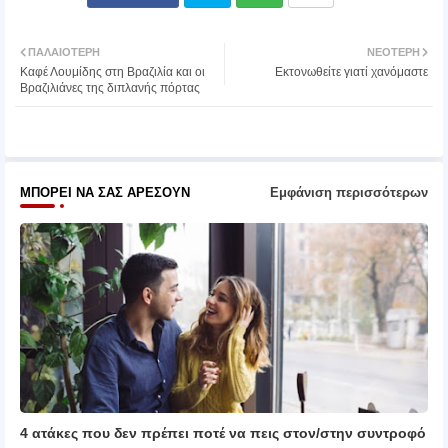
Twit
Wh
ΠΑΛΑΙΌΤΕΡΗ
ΝΕΌΤΕΡΗ
Καφέ Λουμίδης στη Βραζιλία και οι
Εκτονωθείτε γιατί χανόμαστε
ter
atsa
Βραζιλιάνες της διπλανής πόρτας
pp
ΜΠΟΡΕΊ ΝΑ ΣΑΣ ΑΡΈΣΟΥΝ
Εμφάνιση περισσότερων
4 ατάκες που δεν πρέπει ποτέ να πεις στον/στην συντροφό