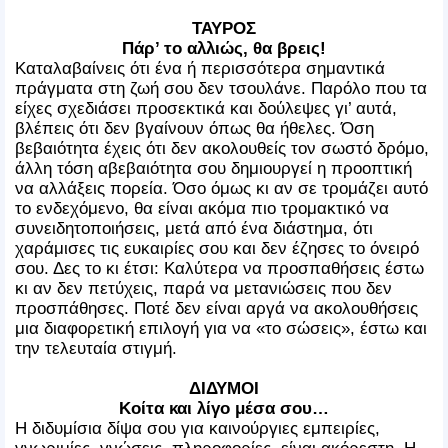
ΤΑΥΡΟΣ
Πάρ’ το αλλιώς, θα βρεις!
Καταλαβαίνεις ότι ένα ή περισσότερα σημαντικά
πράγματα στη ζωή σου δεν τσουλάνε. Παρόλο που τα
είχες σχεδιάσει προσεκτικά και δούλεψες γι’ αυτά,
βλέπεις ότι δεν βγαίνουν όπως θα ήθελες. Όση
βεβαιότητα έχεις ότι δεν ακολουθείς τον σωστό δρόμο,
άλλη τόση αβεβαιότητα σου δημιουργεί η προοπτική
να αλλάξεις πορεία. Όσο όμως κι αν σε τρομάζει αυτό
το ενδεχόμενο, θα είναι ακόμα πιο τρομακτικό να
συνειδητοποιήσεις, μετά από ένα διάστημα, ότι
χαράμισες τις ευκαιρίες σου και δεν έζησες το όνειρό
σου. Δες το κι έτσι: Καλύτερα να προσπαθήσεις έστω
κι αν δεν πετύχεις, παρά να μετανιώσεις που δεν
προσπάθησες. Ποτέ δεν είναι αργά να ακολουθήσεις
μια διαφορετική επιλογή για να «το σώσεις», έστω και
την τελευταία στιγμή.
ΔΙΔΥΜΟΙ
Κοίτα και λίγο μέσα σου…
Η διδυμίσια δίψα σου για καινούργιες εμπειρίες,
γνωριμίες, γνώσεις, πληροφορίες, είναι ακόρεστη. Η