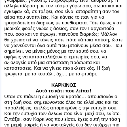
αλληλεπίδραση με τον κόσμο γύρω σου, σωματικά και
εγκεφαλικά, σε τρέφει, σου είναι απαραίτητη σαν τον
αέρα που αναπνέεις. Και κάνεις το παν για να
τροφοδοτείσαι διαρκώς με ερεθίσματα. Τότε όμως γιατί
μερικές φορές νιώθεις άδειος, σαν τον Γαργαντούα
που, όσο και να έτρωγε, πεινούσε διαρκώς; Μάλλον
θα χρειαστεί να κάνεις πότε πότε κάποια παύση, ώστε
να χωνεύονται όλα αυτά που μπαίνουν μέσα σου. Που
σημαίνει, να μένεις μόνος με τον εαυτό σου, να
αφήνεις να κατασταλάζουν οι εμπειρίες σου, να
αξιολογείς από μια απόσταση πρόσωπα και
καταστάσεις. Και να γίνεις πιο εκλεκτικός. Η ζωή
τρώγεται με το κουτάλι, όχι… με το φτυάρι.
ΚΑΡΚΙΝΟΣ
Αυτό το κάτι που λείπει!
Όταν σε πιάνει η εμμονή να κρατάς… απουσιολόγιο
στη ζωή σου, σημειώνοντας όλες τις ελλείψεις και τις
παραλείψεις, απλώς απομακρύνεις την ευτυχία σου.
Και την ευτυχία των άλλων που είναι μαζί σου, ενίοτε.
Εντάξει, σαν Καρκίνος που είσαι, έχεις αυτή την τάση
να μεμψιμοιρείς ή να νοσταλγείς ό,τι δεν υπάρχει πια