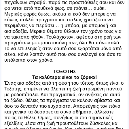
πηγαίνουν στραβά, παρά τις προσπάθειές σου και δεν
φαίνεται από πουθενά φως, σε πιάνει… αμόκ.
Μερικές φορές όμως, ακόμα κι εσύ δεν μπορείς να
κάνεις πολλά πράγματα και απλώς χρειάζεται να
περιμένεις να περάσει… η μπόρα, με υπομονή και
αισιοδοξία. Μερικά θέματα θέλουν τον χρόνο τους για
να τακτοποιηθούν. Τουλάχιστον, αφέσου στη ροή των
πραγμάτων με εμπιστοσύνη πως όλα θα πάνε καλά.
Το να επιβληθείς στον εαυτό σου εξαρτάται μόνο από
σένα, κάνε λοιπόν αυτό που σου αναλογεί και άσε τα
υπόλοιπα στον χρόνο.
ΤΟΞΟΤΗΣ
Τα καλύτερα είναι τα ζόρικα!
Ένας αισιόδοξος από τη φύση του τύπος, όπως είναι ο
Τοξότης, επιμένει να βλέπει τη ζωή στρωμένη παντού
με ροδοπέταλα. Και πραγματικά, αν ανήκεις σε αυτό
το ζώδιο, θέλεις τα πράγματα να κυλούν αβίαστα και
όσο το δυνατόν πιο ευχάριστα. Αποφεύγεις τον πόνο
και γενικά τα δυσάρεστα συναισθήματα, άλλωστε
ποιος τα θέλει; Όμως, συνήθως οι πιο σημαντικές
εξελίξεις μέσα στη ζωή προϋποθέτουν δύσκολες και
συχνά επώδυνες επιλογές. Και, μάντεψε, ο πόνος δεν