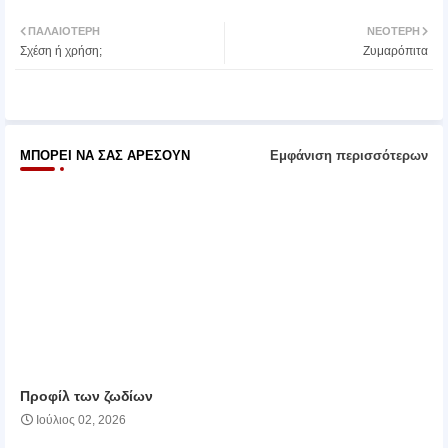
Twit
Wh
ΠΑΛΑΙΌΤΕΡΗ
ΝΕΌΤΕΡΗ
Σχέση ή χρήση;
Ζυμαρόπιτα
ter
atsa
pp
ΜΠΟΡΕΊ ΝΑ ΣΑΣ ΑΡΈΣΟΥΝ
Εμφάνιση περισσότερων
Προφίλ των ζωδίων
Ιούλιος 02, 2026