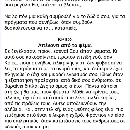
όσο μεγάλα θες εσύ να τα βλέπεις.
Να λοιπόν μια καλή συμβουλή για το ζώδιό σου, για τα
πράγματα που συνήθως, όταν συμβούν,
δυσκολεύεσαι να τα… καταπιείς.
ΚΡΙΟΣ
Απέναντι από το ψέμα.
Σε ξεγέλασαν, ποιον, εσένα! Σου είπαν ψέματα. Κι
αυτό σου κακοφαίνεται, πρώτον επειδή εσύ, σαν
Κριός, είσαι συνήθως ειλικρινής γιατί δεν φοβάσαι να
λες τα πράγματα με το όνομά τους, και δεύτερον έχει
πληγωθεί ο (όχι και μικρός) εγωισμός σου. Ιδίως όταν
η εξαπάτηση προέρχεται από δικό σου άνθρωπο, σε
βαραίνει διπλά. Δες το όμως κι έτσι. Πάντα κάποιοι
στη ζωή θα μας πουν ψέματα. Μάθε να κρίνεις τους
άλλους, όχι τόσο από αυτά που λένε, αλλά κυρίως
από τις πράξεις τους. Αυτές αποδεικνύουν την
αλήθεια. Και, στην τελική, ένας ψεύτης φίλος είναι πιο
επιζήμιος από έναν ειλικρινή εχθρό. Φρόντισε να είσαι
πιο επιλεκτικός, όταν κατατάσσεις τους ανθρώπους σε
«δικούς σου» και μη.