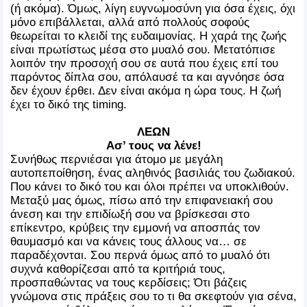
(ή ακόμα). Όμως, λίγη ευγνωμοσύνη για όσα έχεις, όχι
μόνο επιβάλλεται, αλλά από πολλούς σοφούς
θεωρείται το κλειδί της ευδαιμονίας. Η χαρά της ζωής
είναι πρωτίστως μέσα στο μυαλό σου. Μετατόπισε
λοιπόν την προσοχή σου σε αυτά που έχεις επί του
παρόντος δίπλα σου, απόλαυσέ τα και αγνόησε όσα
δεν έχουν έρθει. Δεν είναι ακόμα η ώρα τους. Η ζωή
έχει το δικό της timing.
ΛΕΩΝ
Ασ’ τους να λένε!
Συνήθως περνιέσαι για άτομο με μεγάλη
αυτοπεποίθηση, ένας αληθινός βασιλιάς του ζωδιακού.
Που κάνει το δικό του και όλοι πρέπει να υποκλιθούν.
Μεταξύ μας όμως, πίσω από την επιφανειακή σου
άνεση και την επιδίωξή σου να βρίσκεσαι στο
επίκεντρο, κρύβεις την εμμονή να αποσπάς τον
θαυμασμό και να κάνεις τους άλλους να… σε
παραδέχονται. Σου περνά όμως από το μυαλό ότι
συχνά καθορίζεσαι από τα κριτήριά τους,
προσπαθώντας να τους κερδίσεις; Ότι βάζεις
γνώμονα στις πράξεις σου το τι θα σκεφτούν για σένα,