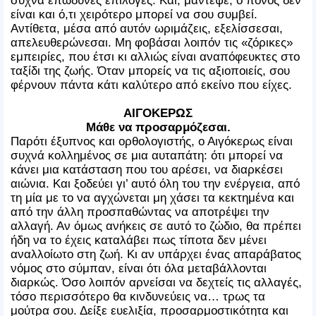
είναι και ό,τι χειρότερο μπορεί να σου συμβεί.
Αντίθετα, μέσα από αυτόν ωριμάζεις, εξελίσσεσαι,
απελευθερώνεσαι. Μη φοβάσαι λοιπόν τις «ζόρικες»
εμπειρίες, που έτσι κι αλλιώς είναι αναπόφευκτες στο
ταξίδι της ζωής. Όταν μπορείς να τις αξιοποιείς, σου
φέρνουν πάντα κάτι καλύτερο από εκείνο που είχες.
ΑΙΓΟΚΕΡΩΣ
Μάθε να προσαρμόζεσαι.
Παρότι έξυπνος και ορθολογιστής, ο Αιγόκερως είναι
συχνά κολλημένος σε μια αυταπάτη: ότι μπορεί να
κάνει μια κατάσταση που του αρέσει, να διαρκέσει
αιώνια. Και ξοδεύει γι’ αυτό όλη του την ενέργεια, από
τη μία με το να αγχώνεται μη χάσει τα κεκτημένα και
από την άλλη προσπαθώντας να αποτρέψει την
αλλαγή. Αν όμως ανήκεις σε αυτό το ζώδιο, θα πρέπει
ήδη να το έχεις καταλάβει πως τίποτα δεν μένει
αναλλοίωτο στη ζωή. Κι αν υπάρχει ένας απαράβατος
νόμος στο σύμπαν, είναι ότι όλα μεταβάλλονται
διαρκώς. Όσο λοιπόν αρνείσαι να δεχτείς τις αλλαγές,
τόσο περισσότερο θα κινδυνεύεις να… τρως τα
μούτρα σου. Δείξε ευελιξία, προσαρμοστικότητα και