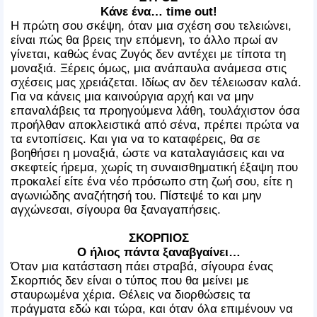
Κάνε ένα… time out!
Η πρώτη σου σκέψη, όταν μια σχέση σου τελειώνει,
είναι πώς θα βρεις την επόμενη, το άλλο πρωί αν
γίνεται, καθώς ένας Ζυγός δεν αντέχει με τίποτα τη
μοναξιά. Ξέρεις όμως, μια ανάπαυλα ανάμεσα στις
σχέσεις μας χρειάζεται. Ιδίως αν δεν τέλειωσαν καλά.
Για να κάνεις μια καινούργια αρχή και να μην
επαναλάβεις τα προηγούμενα λάθη, τουλάχιστον όσα
προήλθαν αποκλειστικά από σένα, πρέπει πρώτα να
τα εντοπίσεις. Και για να το καταφέρεις, θα σε
βοηθήσει η μοναξιά, ώστε να καταλαγιάσεις και να
σκεφτείς ήρεμα, χωρίς τη συναισθηματική έξαψη που
προκαλεί είτε ένα νέο πρόσωπο στη ζωή σου, είτε η
αγωνιώδης αναζήτησή του. Πίστεψέ το και μην
αγχώνεσαι, σίγουρα θα ξαναγαπήσεις.
ΣΚΟΡΠΙΟΣ
Ο ήλιος πάντα ξαναβγαίνει…
Όταν μια κατάσταση πάει στραβά, σίγουρα ένας
Σκορπιός δεν είναι ο τύπος που θα μείνει με
σταυρωμένα χέρια. Θέλεις να διορθώσεις τα
πράγματα εδώ και τώρα, και όταν όλα επιμένουν να