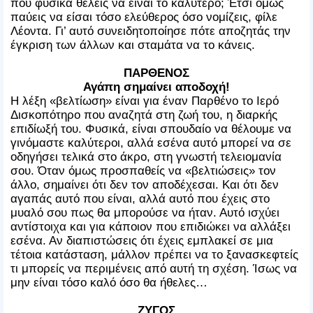
που φυσικά θέλεις να είναι το καλύτερο; Έτσι όμως
παύεις να είσαι τόσο ελεύθερος όσο νομίζεις, φίλε
Λέοντα. Γι’ αυτό συνειδητοποίησε πότε αποζητάς την
έγκριση των άλλων και σταμάτα να το κάνεις.
ΠΑΡΘΕΝΟΣ
Αγάπη σημαίνει αποδοχή!
Η λέξη «βελτίωση» είναι για έναν Παρθένο το Ιερό
Δισκοπότηρο που αναζητά στη ζωή του, η διαρκής
επιδίωξή του. Φυσικά, είναι σπουδαίο να θέλουμε να
γινόμαστε καλύτεροι, αλλά εσένα αυτό μπορεί να σε
οδηγήσει τελικά στο άκρο, στη γνωστή τελειομανία
σου. Όταν όμως προσπαθείς να «βελτιώσεις» τον
άλλο, σημαίνει ότι δεν τον αποδέχεσαι. Και ότι δεν
αγαπάς αυτό που είναι, αλλά αυτό που έχεις στο
μυαλό σου πως θα μπορούσε να ήταν. Αυτό ισχύει
αντίστοιχα και για κάποιον που επιδιώκει να αλλάξει
εσένα. Αν διαπιστώσεις ότι έχεις εμπλακεί σε μια
τέτοια κατάσταση, μάλλον πρέπει να το ξανασκεφτείς
τι μπορείς να περιμένεις από αυτή τη σχέση. Ίσως να
μην είναι τόσο καλό όσο θα ήθελες…
ΖΥΓΟΣ