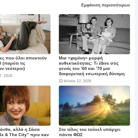
Εμφάνιση περισσότερων
ιες που όλοι αποκτούν
Μια «χαμένη» μορφή
0 (παρότι τις
ανθεκτικότητας: Τι έδινε στις
ν νεότεροι)
γενιές του ’60 και ’70 μια
διαφορετική εσωτερική δύναμη
17, 2026
Ιούνιος 12, 2026
μάνθα, αλλά η Σάσα
Στο τέλος του τούνελ υπάρχει
3x & The City” πριν καν
πάντα ΦΩΣ