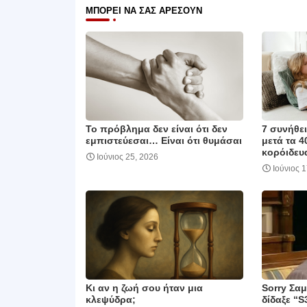
ΜΠΟΡΕΊ ΝΑ ΣΑΣ ΑΡΈΣΟΥΝ
Το πρόβλημα δεν είναι ότι δεν
7 συνήθε
εμπιστεύεσαι… Είναι ότι θυμάσαι
μετά τα 4
κορόιδευα
Ιούνιος 25, 2026
Ιούνιος 
Κι αν η ζωή σου ήταν μια
Sorry Σα
κλεψύδρα;
δίδαξε “S