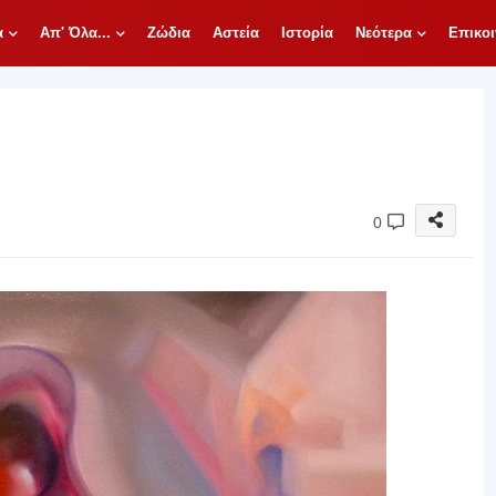
α
Απ' Όλα...
Ζώδια
Αστεία
Ιστορία
Νεότερα
Επικοι
0