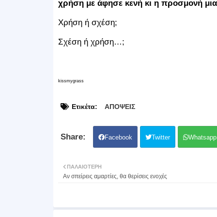
χρήση με άφησε κενή κι η προσμονή μι
Χρήση ή σχέση;
Σχέση ή χρήση…;
kissmygrass
Ετικέτα:
ΑΠΟΨΕΙΣ
Facebook
Twitter
Whatsapp
ΠΑΛΑΙΌΤΕΡΗ
Αν σπείρεις αμαρτίες, θα θερίσεις ενοχές