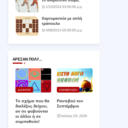
το ανθρώπινο σώμα;
1/10/2024 03:00:00 μ.μ.
Χαρτομαντεία με απλή
τράπουλα
4/08/2014 05:00:00 μ.μ.
ΆΡΕΣΑΝ ΠΟΛΎ...
ΔΙΑΦΟΡΑ
ΕΝΗΜΕΡΩΣΗ
Το σχήμα που θα
Ραντεβού τον
διαλέξεις δείχνει,
Σεπτέμβριο
αν σε φοβούνται
οι άλλοι ή σε
Ιούλιος 03, 2026
συμπαθούν!