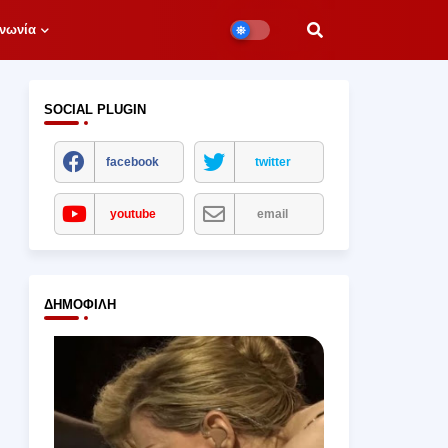
νωνία
SOCIAL PLUGIN
facebook
twitter
youtube
email
ΔΗΜΟΦΙΛΉ