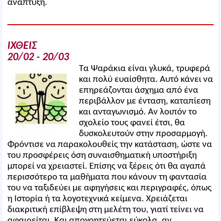
ανάπτυξη.
ΙΧΘΕΙΣ
20/02 - 20/03
Τα Ψαράκια είναι γλυκά, τρυφερά
και πολύ ευαίσθητα. Αυτό κάνει να
επηρεάζονται άσχημα από ένα
περιβάλλον με ένταση, καταπίεση
και ανταγωνισμό. Αν λοιπόν το
σχολείο τους φανεί έτσι, θα
δυσκολευτούν στην προσαρμογή.
Φρόντισε να παρακολουθείς την κατάσταση, ώστε να
του προσφέρεις όση συναισθηματική υποστήριξη
μπορεί να χρειαστεί. Επίσης να ξέρεις ότι θα αγαπά
περισσότερο τα μαθήματα που κάνουν τη φαντασία
του να ταξιδεύει με αφηγήσεις και περιγραφές, όπως
η Ιστορία ή τα λογοτεχνικά κείμενα. Χρειάζεται
διακριτική επίβλεψη στη μελέτη του, γιατί τείνει να
αφαιρείται. Και απογοητεύεται εύκολα, αν