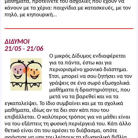
μαθήματα, προτείνετέ του ασχολίες που έχουν να
κάνουν με τα χέρια: παιχνίδια με κατασκευές, με τον
πηλό, με κηπουρική…
ΔΙΔΥΜΟΙ
21/05 - 21/06
Ο μικρός Δίδυμος ενδιαφέρεται
για τα πάντα, έστω και για
περιορισμένο χρονικό διάστημα.
Έτσι, μπορεί να σου ζητήσει να τον
γράψεις σε ένα σωρό εξωσχολικά
μαθήματα ή δραστηριότητες, που
μετά να τα βαρεθεί και να τα
εγκαταλείψει. Το ίδιο συμβαίνει και με τα σχολικά
μαθήματα, ιδίως αν τα δει σαν κάτι που του
επιβάλλεται. Ο καλύτερος τρόπος για να μάθει είναι
να του εξάπτεις τη φυσική περιέργειά του. Κάτι άλλο
θετικό είναι ότι του αρέσει το διάβασμα, οπότε
φρόντισε να μην του λείπουν τα εξωσχολικά βιβλία.