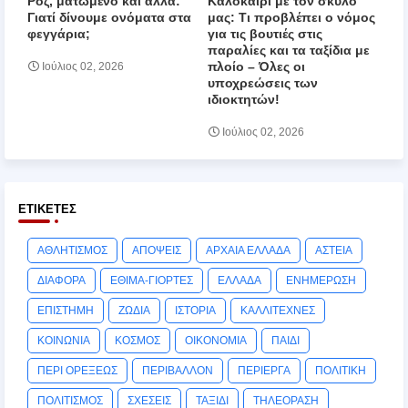
Ροζ, ματωμένο και άλλα:
Καλοκαίρι με τον σκύλο
Γιατί δίνουμε ονόματα στα
μας: Τι προβλέπει ο νόμος
φεγγάρια;
για τις βουτιές στις
παραλίες και τα ταξίδια με
πλοίο – Όλες οι
Ιούλιος 02, 2026
υποχρεώσεις των
ιδιοκτητών!
Ιούλιος 02, 2026
ΕΤΙΚΈΤΕΣ
ΑΘΛΗΤΙΣΜΟΣ
ΑΠΟΨΕΙΣ
ΑΡΧΑΙΑ ΕΛΛΑΔΑ
ΑΣΤΕΙΑ
ΔΙΑΦΟΡΑ
ΕΘΙΜΑ-ΓΙΟΡΤΕΣ
ΕΛΛΑΔΑ
ΕΝΗΜΕΡΩΣΗ
ΕΠΙΣΤΗΜΗ
ΖΩΔΙΑ
ΙΣΤΟΡΙΑ
ΚΑΛΛΙΤΕΧΝΕΣ
ΚΟΙΝΩΝΙΑ
ΚΟΣΜΟΣ
ΟΙΚΟΝΟΜΙΑ
ΠΑΙΔΙ
ΠΕΡΙ ΟΡΕΞΕΩΣ
ΠΕΡΙΒΑΛΛΟΝ
ΠΕΡΙΕΡΓΑ
ΠΟΛΙΤΙΚΗ
ΠΟΛΙΤΙΣΜΟΣ
ΣΧΕΣΕΙΣ
ΤΑΞΙΔΙ
ΤΗΛΕΟΡΑΣΗ