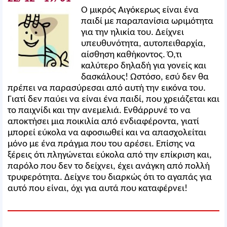
Ο μικρός Αιγόκερως είναι ένα
παιδί με παραπανίσια ωριμότητα
για την ηλικία του. Δείχνει
υπευθυνότητα, αυτοπειθαρχία,
αίσθηση καθήκοντος. Ό,τι
καλύτερο δηλαδή για γονείς και
δασκάλους! Ωστόσο, εσύ δεν θα
πρέπει να παρασύρεσαι από αυτή την εικόνα του.
Γιατί δεν παύει να είναι ένα παιδί, που χρειάζεται και
το παιχνίδι και την ανεμελιά. Ενθάρρυνέ το να
αποκτήσει μια ποικιλία από ενδιαφέροντα, γιατί
μπορεί εύκολα να αφοσιωθεί και να απασχολείται
μόνο με ένα πράγμα που του αρέσει. Επίσης να
ξέρεις ότι πληγώνεται εύκολα από την επίκριση και,
παρόλο που δεν το δείχνει, έχει ανάγκη από πολλή
τρυφερότητα. Δείχνε του διαρκώς ότι το αγαπάς για
αυτό που είναι, όχι για αυτά που καταφέρνει!