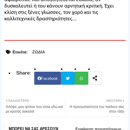
δυσκολευτεί ή του κάνουν αρνητική κριτική. Έχει
κλίση στις ξένες γλώσσες, τον χορό και τις
καλλιτεχνικές δραστηριότητες...
Ετικέτα:
ΖΩΔΙΑ
Facebook
Twit
Wh
ΠΑΛΑΙΌΤΕΡΗ
ΝΕΌΤΕΡΗ
ter
atsa
Απόψε, μου φτάνει που είσαι εδώ και
Η προσωπικότητα του παιδιού σας
με κρατάς αγκαλιά
στην τάξη
pp
ΜΠΟΡΕΊ ΝΑ ΣΑΣ ΑΡΈΣΟΥΝ
Εμφάνιση περισσότερων