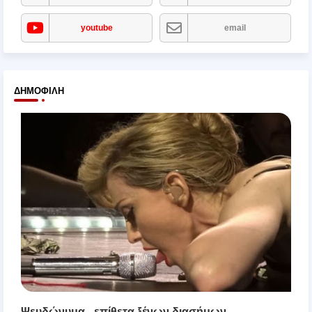
youtube
email
ΔΗΜΟΦΙΛΉ
Ψευδώνυμα - επίθετα ξένων διασήμων