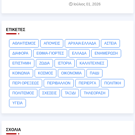
Ιούλιος 01, 2026
ΕΤΙΚΈΤΕΣ
ΑΘΛΗΤΙΣΜΟΣ
ΑΠΟΨΕΙΣ
ΑΡΧΑΙΑ ΕΛΛΑΔΑ
ΑΣΤΕΙΑ
ΔΙΑΦΟΡΑ
ΕΘΙΜΑ-ΓΙΟΡΤΕΣ
ΕΛΛΑΔΑ
ΕΝΗΜΕΡΩΣΗ
ΕΠΙΣΤΗΜΗ
ΖΩΔΙΑ
ΙΣΤΟΡΙΑ
ΚΑΛΛΙΤΕΧΝΕΣ
ΚΟΙΝΩΝΙΑ
ΚΟΣΜΟΣ
ΟΙΚΟΝΟΜΙΑ
ΠΑΙΔΙ
ΠΕΡΙ ΟΡΕΞΕΩΣ
ΠΕΡΙΒΑΛΛΟΝ
ΠΕΡΙΕΡΓΑ
ΠΟΛΙΤΙΚΗ
ΠΟΛΙΤΙΣΜΟΣ
ΣΧΕΣΕΙΣ
ΤΑΞΙΔΙ
ΤΗΛΕΟΡΑΣΗ
ΥΓΕΙΑ
ΣΧΌΛΙΑ