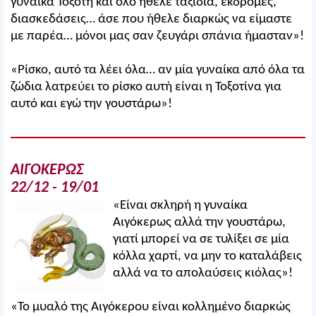
γυναίκα Τοξότη και όλο ήθελε ταξίδια, εκδρομές,
διασκεδάσεις… άσε που ήθελε διαρκώς να είμαστε
με παρέα… μόνοι μας σαν ζευγάρι σπάνια ήμασταν»!
«Ρίσκο, αυτό τα λέει όλα… αν μία γυναίκα από όλα τα
ζώδια λατρεύει το ρίσκο αυτή είναι η Τοξοτίνα για
αυτό και εγώ την γουστάρω»!
ΑΙΓΟΚΕΡΩΣ
22/12 - 19/01
«Είναι σκληρή η γυναίκα
Αιγόκερως αλλά την γουστάρω,
γιατί μπορεί να σε τυλίξει σε μία
κόλλα χαρτί, να μην το καταλάβεις
αλλά να το απολαύσεις κιόλας»!
«Το μυαλό της Αιγόκερου είναι κολλημένο διαρκώς