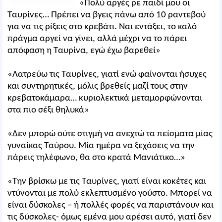
«Πολύ αργές ρε παιδί μου οι
Ταυρίνες… Πρέπει να βγεις πάνω από 10 ραντεβού
για να τις ρίξεις στο κρεβάτι. Ναι εντάξει, το καλό
πράγμα αργεί να γίνει, αλλά μέχρι να το πάρει
απόφαση η Ταυρίνα, εγώ έχω βαρεθεί»
«Λατρεύω τις Ταυρίνες, γιατί ενώ φαίνονται ήσυχες
και συντηρητικές, μόλις βρεθείς μαζί τους στην
κρεβατοκάμαρα… κυριολεκτικά μεταμορφώνονται
στα πιο σέξι θηλυκά»
«Δεν μπορώ ούτε στιγμή να ανεχτώ τα πείσματα μίας
γυναίκας Ταύρου. Μία ημέρα να ξεχάσεις να την
πάρεις τηλέφωνο, θα στο κρατά Μανιάτικο…»
«Την βρίσκω με τις Ταυρίνες, γιατί είναι κοκέτες και
ντύνονται με πολύ εκλεπτυσμένο γούστο. Μπορεί να
είναι δύσκολες – ή πολλές φορές να παριστάνουν και
τις δύσκολες- όμως εμένα μου αρέσει αυτό, γιατί δεν