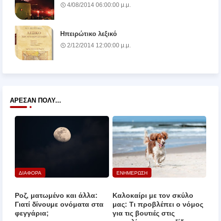
4/08/2014 06:00:00 μ.μ.
Ηπειρώτικο λεξικό
2/12/2014 12:00:00 μ.μ.
ΆΡΕΣΑΝ ΠΟΛΎ...
ΔΙΑΦΟΡΑ
ΕΝΗΜΕΡΩΣΗ
Ροζ, ματωμένο και άλλα:
Καλοκαίρι με τον σκύλο
Γιατί δίνουμε ονόματα στα
μας: Τι προβλέπει ο νόμος
φεγγάρια;
για τις βουτιές στις