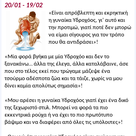
20/01 - 19/02
«Είναι απρόβλεπτη και εκρηκτική
η γυναίκα Υδροχόος, γι’ αυτό και
την προτιμώ, γιατί ποτέ δεν μπορώ
να είμαι σίγουρος για τον τρόπο
που θα αντιδράσει»!
«Μία φορά βγήκα με μία Υδροχόο και δεν το
ξανακάνω… άλλα της έλεγα, άλλα καταλάβαινε, άσε
που στο τέλος εκεί που τρώγαμε μάζεψε ένα
τσούρμο αδέσποτα ζώα και τα τάιζε, χωρίς να μου
δίνει καμία απολύτως σημασία»!
«Μου αρέσει η γυναίκα Υδροχόος γιατί έχει ένα δικό
της ξεχωριστό στυλ. Μπορεί να φορά τα πιο
εκκεντρικά ρούχα ή να έχει το πιο πρωτότυπο
βάψιμο και να διαφέρει από όλες τις υπόλοιπες»!