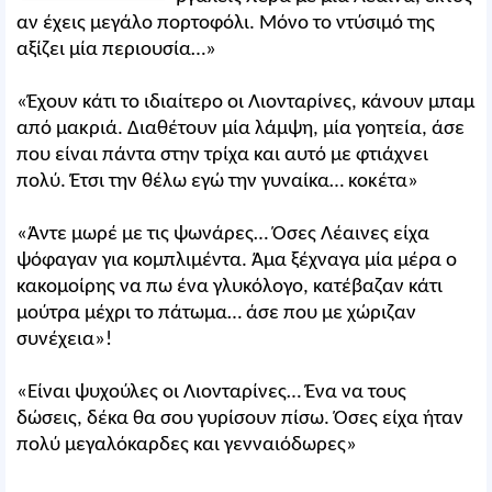
αν έχεις μεγάλο πορτοφόλι. Μόνο το ντύσιμό της
αξίζει μία περιουσία…»
«Έχουν κάτι το ιδιαίτερο οι Λιονταρίνες, κάνουν μπαμ
από μακριά. Διαθέτουν μία λάμψη, μία γοητεία, άσε
που είναι πάντα στην τρίχα και αυτό με φτιάχνει
πολύ. Έτσι την θέλω εγώ την γυναίκα… κοκέτα»
«Άντε μωρέ με τις ψωνάρες… Όσες Λέαινες είχα
ψόφαγαν για κομπλιμέντα. Άμα ξέχναγα μία μέρα ο
κακομοίρης να πω ένα γλυκόλογο, κατέβαζαν κάτι
μούτρα μέχρι το πάτωμα… άσε που με χώριζαν
συνέχεια»!
«Είναι ψυχούλες οι Λιονταρίνες… Ένα να τους
δώσεις, δέκα θα σου γυρίσουν πίσω. Όσες είχα ήταν
πολύ μεγαλόκαρδες και γενναιόδωρες»