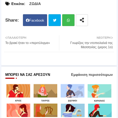
Ετικέτα:
ΖΩΔΙΑ
Facebook
Twit
Wh
ΠΑΛΑΙΌΤΕΡΗ
ΝΕΌΤΕΡΗ
Το βρακί ήταν το «περιτύλιγμα»
Γνωρίζεις την ντοπιολαλιά της
ter
atsa
Μεσσηνίας; (μερος 1o)
pp
ΜΠΟΡΕΊ ΝΑ ΣΑΣ ΑΡΈΣΟΥΝ
Εμφάνιση περισσότερων