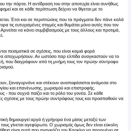
του την πόρτα. Η αντίδραση του στην αποτυχία είναι συνήθως
ημεί και σε κάθε περίπτωση δείχνει να θίγεται με το
τεται. Έτσι και σε περιπτώσεις που τα πράγματα δεν πάνε καλά
ρα τις ευτυχισμένες στιγμές και θυμάται μόνο αυτές που τον
Αρνείται να κάνει συμβιβασμούς με τους άλλους και προτιμά,
ί.
ται πεισματικά σε σχέσεις, που είναι καμιά φορά
 να αποχωρήσουν. Αν ωστόσο παρ ελπίδα αναγκαστούν να το
τική, που διαγράφουν από τη μνήμη τους τον πρώην σύντροφο
ωρισμού.
γουν, ξαναγυρνάνε και στέκουν αναποφάσιστοι ανάμεσα στο
ζυγίου και επανένωσης, χωρισμού και επιστροφής.
 - που συχνά παίζει και το ρόλο του γονέα. Σε κάθε
ές σχέσεις με τους πρώην συντρόφους τους και προσπαθούν να
τική δημιουργεί αργά ή γρήγορα ένα μίσος μεταξύ των
τους γίνεται αγεφύρωτο. Ο χωρισμός όμως δεν είναι εύκολη
νήθεια είναι αυτή που αναγκάζει τον Καρκίνο να παραμένει σε