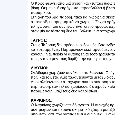
Ο Κριός φεύγει από μία σχέση και χτυπάει πίσω 
βίαιη. Θυμώνει ή εκρήγνυται, προσβάλλει ή βλασφ
παραμικρό.
Στη ζωή του δρα παρορμητικά και χωρίς να σκέφ
αποφασίζει παρορμητικά να χωρίσει. Ξεχνά γρήγο
πλήγωσαν, που συνήθως είναι οι πιο πρόσφατες. 
όταν μία κατάσταση δεν τον βολεύει, να αποχωρε
ΤΑΥΡΟΣ:
Στους Ταύρους δεν αρέσουν οι δοκιμές. Βασανίζον
κατεστραμμένες. Παραμένουν εκεί, αρνούμενοι
κάνουν, η εμπειρία γι αυτούς είναι τόσο τραυμα
τους, για να μην τους θυμίζει την εμπειρία του χ
ΔΙΔΥΜΟΙ:
Οι Δίδυμοι χωρίζουν συνήθως στα ξαφνικά. Φεύ
πριν και το μετά. Αμφιταλαντεύονται μεταξύ δια
Δυσκολεύονται να αποχωριστούν το σύντροφο τους
περίπτωση, εάν τελικά χωρίσουν, διατηρούν καλ
παραμείνουν μαζί τους δυο καλοί φίλοι.
ΚΑΡΚΙΝΟΣ:
Ο Καρκίνος χωρίζει επειδή αγαπά. Η συνεχής κρι
συντρόφων και το συναισθηματικό χάσμα μεταξύ 
υπόθεση, γιατί τον αντιπαλεύει η συνήθεια. Η συ