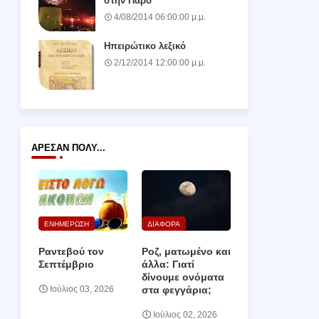
στην Πάρο
4/08/2014 06:00:00 μ.μ.
Ηπειρώτικο λεξικό
2/12/2014 12:00:00 μ.μ.
ΆΡΕΣΑΝ ΠΟΛΎ...
ΕΝΗΜΕΡΩΣΗ
ΔΙΑΦΟΡΑ
Ραντεβού τον
Ροζ, ματωμένο και
Σεπτέμβριο
άλλα: Γιατί
δίνουμε ονόματα
στα φεγγάρια;
Ιούλιος 03, 2026
Ιούλιος 02, 2026