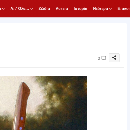
α
Απ' Όλα...
Ζώδια
Αστεία
Ιστορία
Νεότερα
Επικοι
0