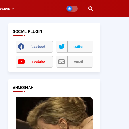
νωνία
SOCIAL PLUGIN
facebook
twitter
youtube
email
ΔΗΜΟΦΙΛΉ