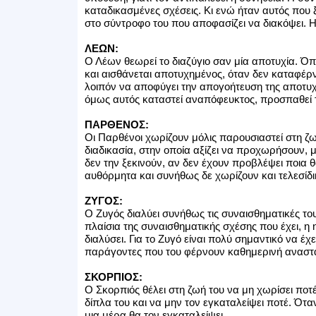
καταδικασμένες σχέσεις. Κι ενώ ήταν αυτός που 
στο σύντροφο του που αποφασίζει να διακόψει. Η
ΛΕΩΝ:
Ο Λέων θεωρεί το διαζύγιο σαν μία αποτυχία. Ό
και αισθάνεται αποτυχημένος, όταν δεν καταφέρν
λοιπόν να αποφύγει την απογοήτευση της αποτυχ
όμως αυτός καταστεί αναπόφευκτος, προσπαθεί τ
ΠΑΡΘΕΝΟΣ:
Οι Παρθένοι χωρίζουν μόλις παρουσιαστεί στη ζ
διαδικασία, στην οποία αξίζει να προχωρήσουν, 
δεν την ξεκινούν, αν δεν έχουν προβλέψει ποια θ
αυθόρμητα και συνήθως δε χωρίζουν και τελεσίδι
ΖΥΓΟΣ:
O Ζυγός διαλύει συνήθως τις συναισθηματικές του
πλαίσια της συναισθηματικής σχέσης που έχει, η η
διαλύσει. Για το Ζυγό είναι πολύ σημαντικό να έχ
παράγοντες που του φέρνουν καθημερινή αναστ
ΣΚΟΡΠΙΟΣ:
Ο Σκορπιός θέλει στη ζωή του να μη χωρίσει ποτέ.
δίπλα του και να μην τον εγκαταλείψει ποτέ. Ότα
μια μέρα θα τον εγκαταλείψει.