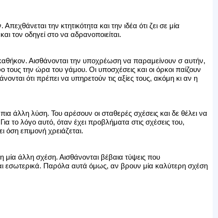
Απεχθάνεται την κτητικότητα και την ιδέα ότι ζει σε μία
ι τον οδηγεί στο να αδρανοποιείται.
καθήκον. Αισθάνονται την υποχρέωση να παραμείνουν σ αυτήν,
 τους την ώρα του γάμου. Οι υποσχέσεις και οι όρκοι παίζουν
νονται ότι πρέπει να υπηρετούν τις αξίες τους, ακόμη κι αν η
ια άλλη λύση. Του αρέσουν οι σταθερές σχέσεις και δε θέλει να
ια το λόγο αυτό, όταν έχει προβλήματα στις σχέσεις του,
ι όση επιμονή χρειάζεται.
η μία άλλη σχέση. Αισθάνονται βέβαια τύψεις που
αι εσωτερικά. Παρόλα αυτά όμως, αν βρουν μία καλύτερη σχέση