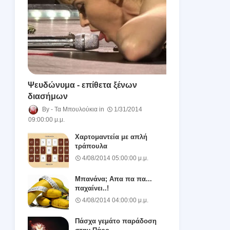
Ψευδώνυμα - επίθετα ξένων
διασήμων
Τα Μπουλούκια
1/31/2014
09:00:00 μ.μ.
Χαρτομαντεία με απλή
τράπουλα
4/08/2014 05:00:00 μ.μ.
Μπανάνα; Απα πα πα...
παχαίνει..!
4/08/2014 04:00:00 μ.μ.
Πάσχα γεμάτο παράδοση