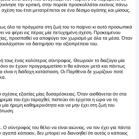
ξεκίνησε την κριτική, στην πορεία προσκολλάται εκείνος πάνω
 σχέση του έτσι μετατρέπεται σε ένα δέσιμο αγάπης και μίσους.
πως όλα τα πράγματα στη ζωή του το παίρνει κι αυτό προσωπικά
ει να φέρει εις πέρας μία πετυχημένη σχέση. Προκειμένου
ίας, προσπαθεί να αποφύγει τον χωρισμό με όλα τα μέσα. Όταν
ουλάχιστον να διατηρήσει την αξιοπρέπεια του.
ωή τους ένας καλύτερος σύντροφος. Θεωρούν το διαζύγιο μία
μόνο αν έχουν προγραμματίσει τι θα κάνουν μετά και πάντως
α είναι η διάδοχη κατάσταση. Οι Παρθένοι δε χωρίζουν ποτέ
κα.
 σχέσεις εξαιτίας μίας δυσαρέσκειας. Όταν αισθάνεται ότι στα
ρεμία του έχει ταραχθεί, πιστεύει ότι έρχεται η ώρα να τη
ει μία ήρεμη καθημερινότητα και να μην έχει στη ζωή του
άτωση.
 Ο σύντροφος του θέλει να είναι αιώνιος, να τον έχει για πάντα
ν αγαπά κάποιον, δεν μπορεί να διανοηθεί ότι αυτός ο κάποιος