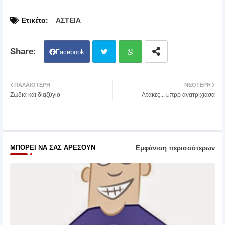
Ετικέτα:
ΑΣΤΕΙΑ
Facebook
Twit
Wh
ΠΑΛΑΙΌΤΕΡΗ
ΝΕΌΤΕΡΗ
Ζώδια και διαζύγιο
Ατάκες... μπρρ ανατρίχιασα
ter
atsa
pp
ΜΠΟΡΕΊ ΝΑ ΣΑΣ ΑΡΈΣΟΥΝ
Εμφάνιση περισσότερων