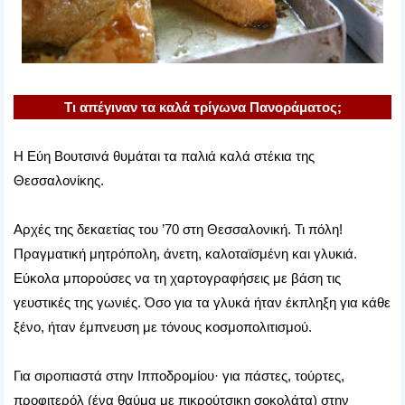
Τι απέγιναν τα καλά τρίγωνα Πανοράματος;
Η Εύη Βουτσινά θυμάται τα παλιά καλά στέκια της
Θεσσαλονίκης.
Αρχές της δεκαετίας του ’70 στη Θεσσαλονική. Τι πόλη!
Πραγματική μητρόπολη, άνετη, καλοταϊσμένη και γλυκιά.
Εύκολα μπορούσες να τη χαρτογραφήσεις με βάση τις
γευστικές της γωνιές. Όσο για τα γλυκά ήταν έκπληξη για κάθε
ξένο, ήταν έμπνευση με τόνους κοσμοπολιτισμού.
Για σιροπιαστά στην Ιπποδρομίου· για πάστες, τούρτες,
προφιτερόλ (ένα θαύμα με πικρούτσικη σοκολάτα) στην