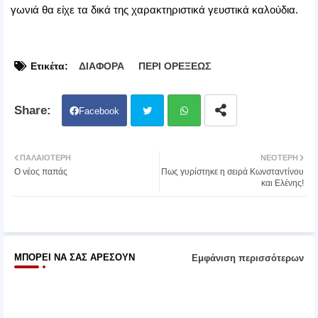
γωνιά θα είχε τα δικά της χαρακτηριστικά γευστικά καλούδια.
Ετικέτα:
ΔΙΑΦΟΡΑ
ΠΕΡΙ ΟΡΕΞΕΩΣ
Facebook
Twit
Wh
ΠΑΛΑΙΌΤΕΡΗ
ΝΕΌΤΕΡΗ
Ο νέος παπάς
Πως γυρίστηκε η σειρά Κωνσταντίνου
ter
atsa
και Ελένης!
pp
ΜΠΟΡΕΊ ΝΑ ΣΑΣ ΑΡΈΣΟΥΝ
Εμφάνιση περισσότερων