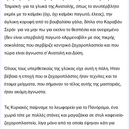
Τσιμισκή· για τα γλυκά της Ανατολής, όπως το ανυπέρβλητο
εκμέκ με το καϊμάκι (όχι, όχι καϊμάκι παγωτό, έλεος), την
άγλυκη κορυφή από το βουβαλίσιο γάλα, δίπλα στο Καραβάν
Σεράι· για να μην πω για εκείνο το θεσπέσιο και ονειρεμένο
(δεν είναι υπερβολή) παγωτό «Αρμενοβίλ» με σος πικρής
σοκολάτας που σερβίριζε κεντρικό ζαχαροπλαστείο και που
τώρα είναι άγνωστο σ’ Ανατολή και Δύση.
Όλους τους υπερθετικούς της γλύκας είχε αυτή η πόλη. Ηταν
βέβαια η εποχή που οι ζαχαροπλάστες ήταν τεχνίτες και τα
έτοιμα μείγματα, που σήμαναν το τέλος αυτής της μαστοριάς,
ήταν ακόμη άγνωστα.
Τις Κυριακές παίρναμε το λεωφορείο για το Πανόραμα, ένα
χωριό τότε με πολλές στάνες και μαγαζάκια σε στυλ καφενείο-
ζαχαροπλαστείο, λίγα μόνο από τα οποία έψηναν κάτι για