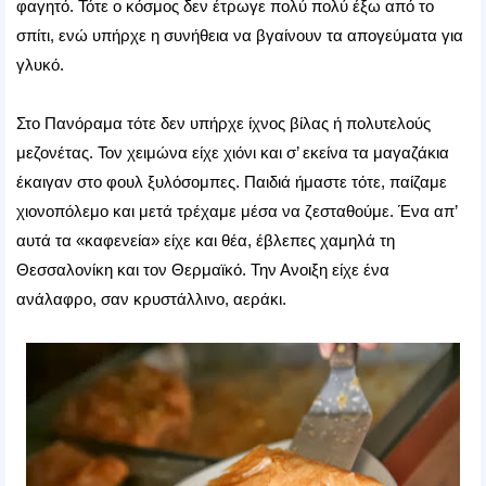
φαγητό. Τότε ο κόσμος δεν έτρωγε πολύ πολύ έξω από το
σπίτι, ενώ υπήρχε η συνήθεια να βγαίνουν τα απογεύματα για
γλυκό.
Στο Πανόραμα τότε δεν υπήρχε ίχνος βίλας ή πολυτελούς
μεζονέτας. Τον χειμώνα είχε χιόνι και σ’ εκείνα τα μαγαζάκια
έκαιγαν στο φουλ ξυλόσομπες. Παιδιά ήμαστε τότε, παίζαμε
χιονοπόλεμο και μετά τρέχαμε μέσα να ζεσταθούμε. Ένα απ’
αυτά τα «καφενεία» είχε και θέα, έβλεπες χαμηλά τη
Θεσσαλονίκη και τον Θερμαϊκό. Την Ανοιξη είχε ένα
ανάλαφρο, σαν κρυστάλλινο, αεράκι.