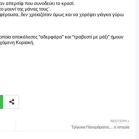
αν απεριτίφ που συνοδεύει το κρασί.
ο μουνί της μάνας τους¨.
αφέρουσα, δεν χρειαζόταν όμως και να χορέψει γιάγκα γύρω
 οποίο αποκάλεσες “αδερφάρα” και “τραβεστί με μάξι” ήμουν
χόμενη Κυριακή.
ΝΕΌΤΕΡΗ
Τρίγωνα Πανοράματος.... η ιστορία