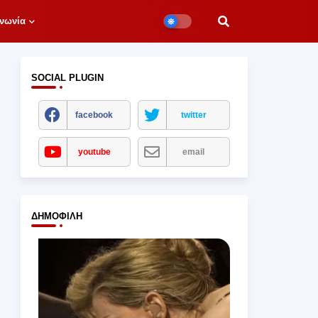
νωνία
SOCIAL PLUGIN
facebook
twitter
youtube
email
ΔΗΜΟΦΙΛΉ