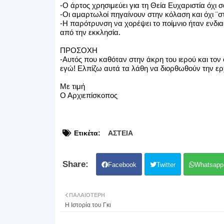
-Ο άρτος χρησιμεύει για τη Θεία Ευχαριστία όχι σ
-Οι αμαρτωλοί πηγαίνουν στην κόλαση και όχι ¨στ
-Η παρότρυνση να χορέψει το ποίμνιο ήταν ενδι
από την εκκλησία.
ΠΡΟΣΟΧΗ
-Αυτός που καθόταν στην άκρη του ιερού και τον
εγώ! Ελπίζω αυτά τα λάθη να διορθωθούν την ερ
Με τιμή
Ο Αρχιεπίσκοπος
Ετικέτα:
ΑΣΤΕΙΑ
Facebook
Twitter
Whatsapp
ΠΑΛΑΙΌΤΕΡΗ
H Iστορία του Γκι