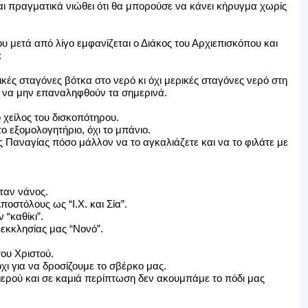
ι πραγματικά νιώθει ότι θα μπορούσε να κάνει κήρυγμα χωρίς
ου μετά από λίγο εμφανίζεται ο Διάκος του Αρχιεπισκόπου και
:
κές σταγόνες βότκα στο νερό κι όχι μερικές σταγόνες νερό στη
α να μην επαναληφθούν τα σημερινά.
ο χείλος του δισκοπότηρου.
ο εξομολογητήριο, όχι το μπάνιο.
 Παναγίας πόσο μάλλον να το αγκαλιάζετε και να το φιλάτε με
ήταν νάνος.
οστόλους ως “Ι.Χ. και Σία”.
“καθίκι”.
εκκλησίας μας “Νονό”.
ου Χριστού.
χι για να δροσίζουμε το σβέρκο μας.
 ιερού και σε καμιά περίπτωση δεν ακουμπάμε το πόδι μας