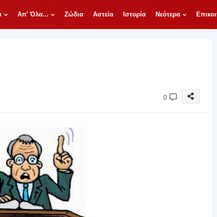
α
Απ' Όλα...
Ζώδια
Αστεία
Ιστορία
Νεότερα
Επικοι
0