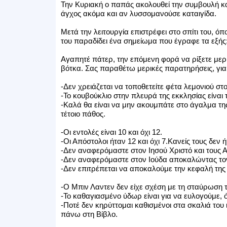
Την Κυριακή ο παπάς ακολουθεί την συμβουλή κα
άγχος ακόμα και αν λυσσομανούσε καταιγίδα.
Μετά την λειτουργία επιστρέφει στο σπίτι του, όπ
του παραδίδει ένα σημείωμα που έγραφε τα εξής
Αγαπητέ πάτερ, την επόμενη φορά να ρίξετε μερι
βότκα. Σας παραθέτω μερικές παρατηρήσεις, γι
-Δεν χρειάζεται να τοποθετείτε φέτα λεμονιού στ
-Το κουβούκλιο στην πλευρά της εκκλησίας είναι τ
-Καλά θα είναι να μην ακουμπάτε στο άγαλμα της
τέτοιο πάθος.
-Οι εντολές είναι 10 και όχι 12.
-Οι Απόστολοι ήταν 12 και όχι 7.Κανείς τους δεν 
-Δεν αναφερόμαστε στον Ιησού Χριστό και τους Απ
-Δεν αναφερόμαστε στον Ιούδα αποκαλώντας τον 
-Δεν επιτρέπεται να αποκαλούμε την κεφαλή της 
-Ο Μπιν Λαντεν δεν είχε σχέση με τη σταύρωση τ
-Το καθαγιασμένο ύδωρ είναι για να ευλογούμε, ό
-Ποτέ δεν κηρύττομαι καθισμένοι στα σκαλιά του
πάνω στη Βίβλο.