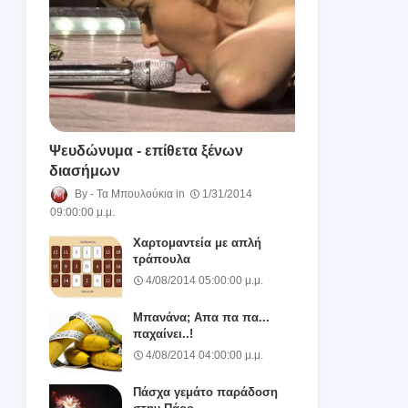
Ψευδώνυμα - επίθετα ξένων
διασήμων
Τα Μπουλούκια
1/31/2014
09:00:00 μ.μ.
Χαρτομαντεία με απλή
τράπουλα
4/08/2014 05:00:00 μ.μ.
Μπανάνα; Απα πα πα...
παχαίνει..!
4/08/2014 04:00:00 μ.μ.
Πάσχα γεμάτο παράδοση