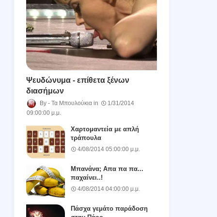
Ψευδώνυμα - επίθετα ξένων
διασήμων
Τα Μπουλούκια
1/31/2014
09:00:00 μ.μ.
Χαρτομαντεία με απλή
τράπουλα
4/08/2014 05:00:00 μ.μ.
Μπανάνα; Απα πα πα...
παχαίνει..!
4/08/2014 04:00:00 μ.μ.
Πάσχα γεμάτο παράδοση