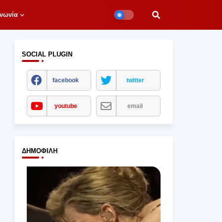
νωνία
SOCIAL PLUGIN
facebook
twitter
youtube
email
ΔΗΜΟΦΙΛΉ