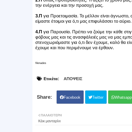
την ενέργεια και την προσοχή μας.
3.Π
για Προετοιμασία. Το μέλλον είναι άγνωστο,
είμαστε έτοιμοι για ό,τι μας επιφυλάσσει το αύριο.
4.Π
για Παρουσία. Πρέπει να ζούμε την κάθε στιγ
φόβους μας και τις ανασφάλειές μας να μας εμπο
στενοχωριόμαστε για ό,τι δεν έχουμε, καλό θα ε
έχουμε και που περιμένουμε να έρθουν.
filenades
Ετικέτα:
ΑΠΟΨΕΙΣ
Facebook
Twitter
Whatsapp
ΠΑΛΑΙΌΤΕΡΗ
Κέικ μανταρίνι