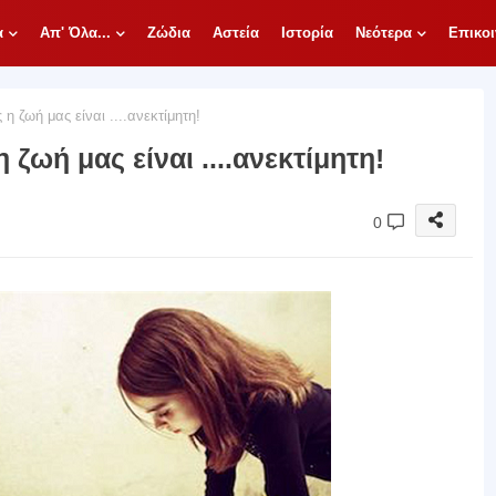
α
Απ' Όλα...
Ζώδια
Αστεία
Ιστορία
Νεότερα
Επικοι
η ζωή μας είναι ....ανεκτίμητη!
 ζωή μας είναι ....ανεκτίμητη!
0