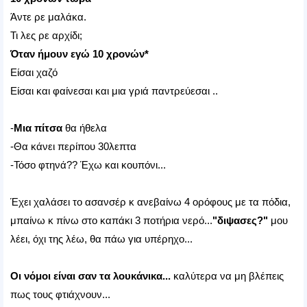
Άντε ρε μαλάκα.
Τι λες ρε αρχίδι;
Όταν ήμουν εγώ 10 χρονών*
Είσαι χαζό
Είσαι και φαίνεσαι και μια γριά παντρεύεσαι ..
-
Μια πίτσα
θα ήθελα
-Θα κάνει περίπου 30λεπτα
-Τόσο φτηνά?? Έχω και κουπόνι...
Έχει χαλάσει το ασανσέρ κ ανεβαίνω 4 ορόφους με τα πόδια,
μπαίνω κ πίνω στο καπάκι 3 ποτήρια νερό...
"διψασες?"
μου
λέει, όχι της λέω, θα πάω για υπέρηχο...
Οι νόμοι είναι σαν τα λουκάνικα...
καλύτερα να μη βλέπεις
πως τους φτιάχνουν...