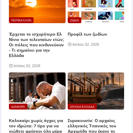
ΠΕΡΙΒΑΛΛΟΝ
ΖΩΔΙΑ
Έρχεται το ισχυρότερο Ελ
Προφίλ των ζωδίων
Νίνιο των τελευταίων ετών;
Οι πόλεις που κινδυνεύουν
Ιούλιος 02, 2026
‑ Τι σημαίνει για την
Ελλάδα
Ιούλιος 02, 2026
ΔΙΑΦΟΡΑ
ΑΡΧΑΙΑ ΕΛΛΑΔΑ
Καλοκαίρι χωρίς άγχος για
Συρακουσία: Ο αρχαίος
τον ιδρώτα: 7 tips για να
ελληνικός Τιτανικός του
νιώθετε φρέσκοι όλη μέρα
Αρχιμήδη που έκανε τη