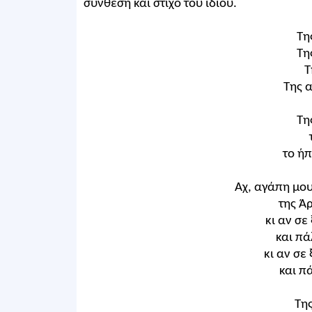
σύνθεση και στίχο του ίδιου.
Τη
Τη
Τ
Της 
Τη
το ήπ
Αχ, αγάπη μου
της Ά
κι αν σε
και πά
κι αν σε
και π
Της