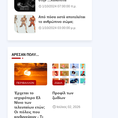
στην ...Χυλόπιτα
1/10/2024 07:00:00 π.μ.
Από πόσα οστά αποτελείται
το ανθρώπινο σώμα;
1/10/2024 03:00:00 μ.μ.
ΆΡΕΣΑΝ ΠΟΛΎ...
ΠΕΡΙΒΑΛΛΟΝ
ΖΩΔΙΑ
Έρχεται το
Προφίλ των
ισχυρότερο Ελ
ζωδίων
Νίνιο των
τελευταίων ετών;
Ιούλιος 02, 2026
Οι πόλεις που
κινδυνεύουν ‑ Τι