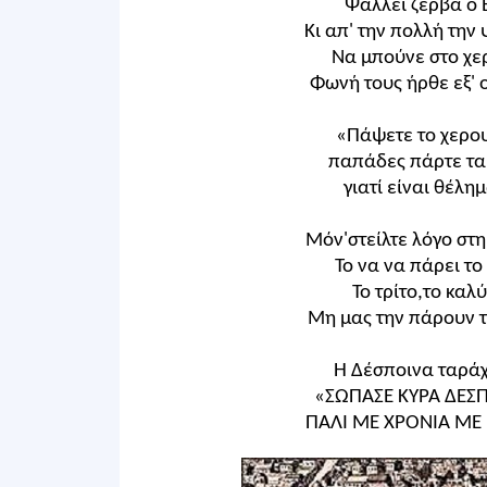
Ψάλλει ζερβά ο Β
Κι απ' την πολλή την
Να μπούνε στο χερ
Φωνή τους ήρθε εξ' 
«Πάψετε το χερου
παπάδες πάρτε τα 
γιατί είναι θέλη
Μόν'στείλτε λόγο στη
Το να να πάρει το
Το τρίτο,το καλ
Μη μας την πάρουν τ
Η Δέσποινα ταράχτ
«ΣΩΠΑΣΕ ΚΥΡΑ ΔΕΣΠ
ΠΑΛΙ ΜΕ ΧΡΟΝΙΑ ΜΕ 