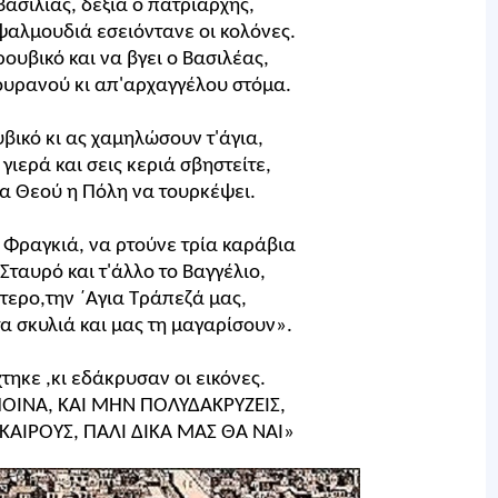
ασιλιάς, δεξιά ο πατριάρχης,
 ψαλμουδιά εσειόντανε οι κολόνες.
ουβικό και να βγει ο Βασιλέας,
ουρανού κι απ'αρχαγγέλου στόμα.
βικό κι ας χαμηλώσουν τ'άγια,
γιερά και σεις κεριά σβηστείτε,
μα Θεού η Πόλη να τουρκέψει.
 Φραγκιά, να ρτούνε τρία καράβια
 Σταυρό και τ'άλλο το Βαγγέλιο,
ύτερο,την ΄Αγια Τράπεζά μας,
α σκυλιά και μας τη μαγαρίσουν».
ηκε ,κι εδάκρυσαν οι εικόνες.
ΟΙΝΑ, ΚΑΙ ΜΗΝ ΠΟΛΥΔΑΚΡΥΖΕΙΣ,
ΚΑΙΡΟΥΣ, ΠΑΛΙ ΔΙΚΑ ΜΑΣ ΘΑ ΝΑΙ»