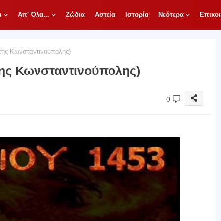
α
Απ' Όλα...
Ζώδια
Αστεία
Ιστορία
Νεότερα
Επικοι
ης Κωνσταντινούπολης)
ης Κωνσταντινούπολης)
0