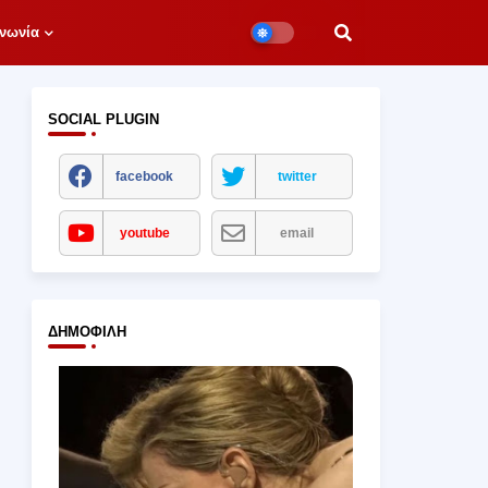
νωνία
SOCIAL PLUGIN
facebook
twitter
youtube
email
ΔΗΜΟΦΙΛΉ