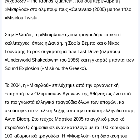
εγχόρδων «The Kronos Quartet», που συμπεριέλαβε τη
«Μισιρλού» στο άλμπουμ τους «Caravan» (2000) με τον τίτλο
«Misirlou Twist».
Στην Ελλάδα, τη «Μισιρλού» έχουν τραγουδήσει αρκετοί
καλλιτέχνες, όπως η Δανάη, η Σοφία Βέμπο και ο Νίκος
Γούναρης Το ροκ συγκρότημα των Last Drive (άλμπουμ
«Underworld Shakedown» του 1986) και η γκαράζ μπάντα των
Sound Explosion («Misirlou the Greek»).
Το 2004, η «Μισιρλού» επιλέχτηκε από την οργανωτική
επιτροπή των Ολυμπιακών Αγώνων της Αθήνας ως ένα από
τα πιο γνωστά ελληνικά τραγούδια όλων των εποχών, και
ακούστηκε στην τελετή λήξης από την απόλυτη ελληνίδα σταρ,
Άννα Βίσση. Στο τεύχος Μαρτίου 2005 το αγγλικό μουσικό
περιοδικό Q δημοσίευσε έναν κατάλογο με τα 100 κορυφαία
100 κιθαριστικά τραγούδια. Η «Μισιρλού» στη διασκευή του