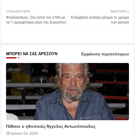
Twit
Wh
ΠΑΛΑΙΌΤΕΡΗ
ΝΕΌΤΕΡΗ
Φολέγανδρος: Στη λίστα του CNN με
Επέμβαση αλλάζει μόνιμα το χρώμα
ter
atsa
τα 7 ομορφότερα μέρη της Ευρώπης!
των ματιών
pp
ΜΠΟΡΕΊ ΝΑ ΣΑΣ ΑΡΈΣΟΥΝ
Εμφάνιση περισσότερων
Πέθανε ο ηθοποιός Άγγελος Αντωνόπουλος
Ιούνιος 03, 2026