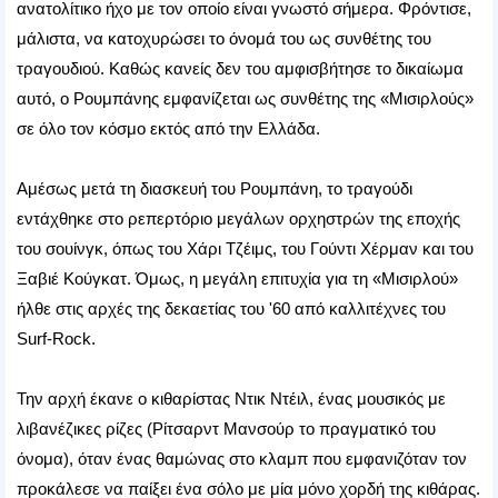
ανατολίτικο ήχο με τον οποίο είναι γνωστό σήμερα. Φρόντισε,
μάλιστα, να κατοχυρώσει το όνομά του ως συνθέτης του
τραγουδιού. Καθώς κανείς δεν του αμφισβήτησε το δικαίωμα
αυτό, ο Ρουμπάνης εμφανίζεται ως συνθέτης της «Μισιρλούς»
σε όλο τον κόσμο εκτός από την Ελλάδα.
Αμέσως μετά τη διασκευή του Ρουμπάνη, το τραγούδι
εντάχθηκε στο ρεπερτόριο μεγάλων ορχηστρών της εποχής
του σουίνγκ, όπως του Χάρι Τζέιμς, του Γούντι Χέρμαν και του
Ξαβιέ Κούγκατ. Όμως, η μεγάλη επιτυχία για τη «Μισιρλού»
ήλθε στις αρχές της δεκαετίας του '60 από καλλιτέχνες του
Surf-Rock.
Την αρχή έκανε ο κιθαρίστας Ντικ Ντέιλ, ένας μουσικός με
λιβανέζικες ρίζες (Ρίτσαρντ Μανσούρ το πραγματικό του
όνομα), όταν ένας θαμώνας στο κλαμπ που εμφανιζόταν τον
προκάλεσε να παίξει ένα σόλο με μία μόνο χορδή της κιθάρας.