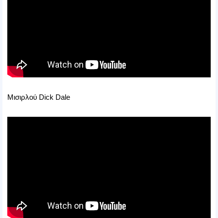
Μισιρλού Dick Dale