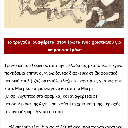
Το τραγούδι αναφέρεται στον έρωτα ενός χριστιανού για
μια μουσουλμάνα
Τραγούδι που ξεκίνησε από την Ελλάδα ως ρεμπέτικο κι έγινε
παγκόσμια επιτυχία, γνωρίζοντας διασκευές σε διαφορετικά
μουσικά στυλ (τζαζ,οριεντάλ, κλέζμερ, σερφ-ροκ, γκαράζ-ροκ
κ.ά.). Μισιρλού σημαίνει γυναίκα από το Μισίρι
(Μισρ=Αίγυπτος στα αραβικά) και αναφέρεται σε
μουσουλμάνα της Αιγύπτου, καθότι τη χριστιανή της περιοχής
την ονομάζουμε Αιγυπτιώτισσα.
Η «Μισιρλού» είναι ένα αργό ζεϊμπέκικο, που πρωτακούστηκε