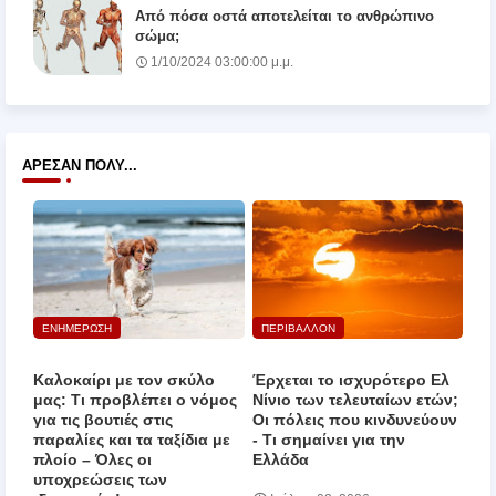
Από πόσα οστά αποτελείται το ανθρώπινο
σώμα;
1/10/2024 03:00:00 μ.μ.
ΆΡΕΣΑΝ ΠΟΛΎ...
ΕΝΗΜΕΡΩΣΗ
ΠΕΡΙΒΑΛΛΟΝ
Καλοκαίρι με τον σκύλο
Έρχεται το ισχυρότερο Ελ
μας: Τι προβλέπει ο νόμος
Νίνιο των τελευταίων ετών;
για τις βουτιές στις
Οι πόλεις που κινδυνεύουν
παραλίες και τα ταξίδια με
‑ Τι σημαίνει για την
πλοίο – Όλες οι
Ελλάδα
υποχρεώσεις των