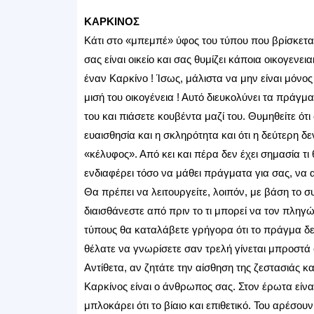
ΚΑΡΚΙΝΟΣ
Κάτι στο «μπεμπέ» ύφος του τύπου που βρίσκετα
σας είναι οικείο και σας θυμίζει κάποια οικογενε
έναν Καρκίνο ! Ίσως, μάλιστα να μην είναι μόνος τ
μισή του οικογένεια ! Αυτό διευκολύνει τα πράγμα
του και πιάσετε κουβέντα μαζί του. Θυμηθείτε 
ευαισθησία και η σκληρότητα και ότι η δεύτερη δ
«κέλυφος». Από κει και πέρα δεν έχει σημασία τι 
ενδιαφέρει τόσο να μάθει πράγματα για σας, να α
Θα πρέπει να λειτουργείτε, λοιπόν, με βάση το σ
διαισθάνεστε από πριν το τι μπορεί να τον πληγ
τύπους θα καταλάβετε γρήγορα ότι το πράγμα δε
θέλατε να γνωρίσετε σαν τρελή γίνεται μπροστά σ
Αντίθετα, αν ζητάτε την αίσθηση της ζεστασιάς 
Καρκίνος είναι ο άνθρωπος σας. Στον έρωτα είνα
μπλοκάρει ότι το βίαιο και επιθετικό. Του αρέσουν