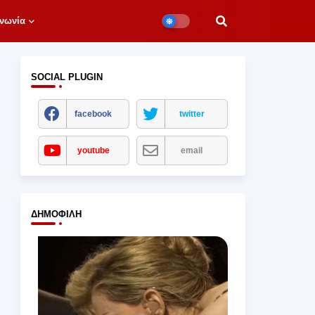
νωνία
SOCIAL PLUGIN
facebook
twitter
youtube
email
ΔΗΜΟΦΙΛΉ