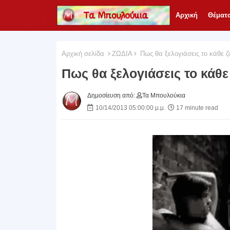
Αρχική
Θέματ
Αρχική σελίδα
ΖΩΔΙΑ
Πως θα ξελογιάσεις το κάθε ζώ
Πως θα ξελογιάσεις το κάθε 
Δημοσίευση από:
Τα Μπουλούκια
10/14/2013 05:00:00 μ.μ.
17 minute read