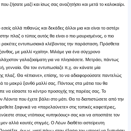
 που ζήσατε μαζί και ίσως σας αναζητήσει και μετά το καλοκαίρι.
 εσείς αλλά πιθανώς και δεκάδες άλλοι μια και είναι το αστέρι
την πλαζ ο τύπος αυτός θα είναι ο πιο μαυρισμένος, ο πιο
ζει ρακέτες εντυπωσιακά κλέβοντας την παράσταση. Πρόσθετα
ανθος, με μαλλί «χαίτη». Μιλάμε για ένα σύγχρονο
υλάχιστον γαλαζοαίματη για να πλησιάσετε. Μετράει, πάντως
κή, γενναία. Θα τον εντυπωσίαζε π.χ. αν κάνατε μία
ς πλαζ. Θα «έπιανε», επίσης, το να αδιαφορούσατε παντελώς
ικά το μακρύ ξανθό μαλλί σας. Πόντους στα μάτια του θα
επε να είσαστε το κέντρο προσοχής της παρέας σας. Το
ν Λέοντα που έχετε βάλει στο μάτι. Θα το διαπιστώσετε από την
εθείτε ξαφνικά να «παρελαύνετε» στις τοπικές καφετέριες,
εικνύεστε στους ντόπιους «υπηκόους» σας και να αποσπάτε τον
 μεν αλλά καυτές στιγμές. Ο Λέων διαθέτει αστείρευτη
Προσέξτε, όμως, γιατί πάνω στην έξαψη του μπορεί να ξυπνήσει