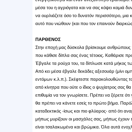
μέσα του η αγριόγατα και να σας κόψει καμιά δυ
να ουρλιάζετε όσο το δυνατόν περισσότερο, μια κ
αυτό που νιώθουν (και που τον επαινούν διαρκώς
ΠΑΡΘΕΝΟΣ
Στην εποχή μας δύσκολα βρίσκουμε ανθρώπους πο
που κάθισε δίπλα σας ένας τέτοιος. Καθάρισε πρ
Έβγαλε τα ρούχα του, τα δίπλωσε κατά μήκος τω
Από κει μέσα έβγαλε δεκάδες αξεσουάρ (μίνι ομπ
εντόμων κ.λ.π.). Σκέφτεστε παρακολουθώντας τον
από κίνητρα που ούτε ο ίδιος ο ψυχίατρος σας θα
επιθυμία να τον γνωρίσετε. Πρέπει να ξέρετε ότι 
θα πρέπει να κάνετε εσείς το πρώτο βήμα. Παρόλ
καταδεκτικός -ίσως και πιο φλύαρος- από ότι αν
μήπως μυρίζουν οι μασχάλες σας, μήπως έχουν π
είναι τσαλακωμένα και βρώμικα. Όλα αυτά ενοχ