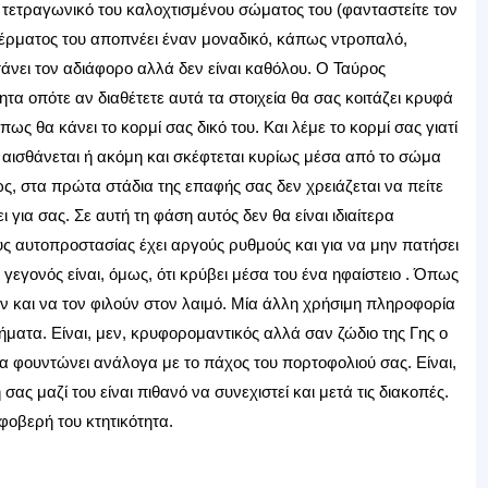
ε τετραγωνικό του καλοχτισμένου σώματος του (φανταστείτε τον
δέρματος του αποπνέει έναν μοναδικό, κάπως ντροπαλό,
άνει τον αδιάφορο αλλά δεν είναι καθόλου. Ο Ταύρος
ητα οπότε αν διαθέτετε αυτά τα στοιχεία θα σας κοιτάζει κρυφά
πως θα κάνει το κορμί σας δικό του. Και λέμε το κορμί σας γιατί
ι, αισθάνεται ή ακόμη και σκέφτεται κυρίως μέσα από το σώμα
ως, στα πρώτα στάδια της επαφής σας δεν χρειάζεται να πείτε
ια σας. Σε αυτή τη φάση αυτός δεν θα είναι ιδιαίτερα
ς αυτοπροστασίας έχει αργούς ρυθμούς και για να μην πατήσει
γεγονός είναι, όμως, ότι κρύβει μέσα του ένα ηφαίστειο . Όπως
υν και να τον φιλούν στον λαιμό. Μία άλλη χρήσιμη πληροφορία
σθήματα. Είναι, μεν, κρυφορομαντικός αλλά σαν ζώδιο της Γης ο
θα φουντώνει ανάλογα με το πάχος του πορτοφολιού σας. Είναι,
ας μαζί του είναι πιθανό να συνεχιστεί και μετά τις διακοπές.
 φοβερή του κτητικότητα.