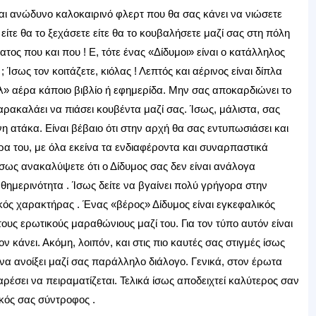
αι ανώδυνο καλοκαιρινό φλερτ που θα σας κάνει να νιώσετε
ίτε θα το ξεχάσετε είτε θα το κουβαλήσετε μαζί σας στη πόλη
ς που και που ! E, τότε ένας «Δίδυμοι» είναι ο κατάλληλος
 Ίσως τον κοιτάζετε, κιόλας ! Λεπτός και αέρινος είναι δίπλα
έλ» αέρα κάποιο βιβλίο ή εφημερίδα. Μην σας αποκαρδιώνει το
αρακαλάει να πιάσει κουβέντα μαζί σας. Ίσως, μάλιστα, σας
η ατάκα. Είναι βέβαιο ότι στην αρχή θα σας εντυπωσιάσει και
α του, με όλα εκείνα τα ενδιαφέροντα και συναρπαστικά
ίσως ανακαλύψετε ότι ο Δίδυμος σας δεν είναι ανάλογα
θημερινότητα . Ίσως δείτε να βγαίνει πολύ γρήγορα στην
κός χαρακτήρας . Ένας «βέρος» Δίδυμος είναι εγκεφαλικός
ους ερωτικούς μαραθώνιους μαζί του. Για τον τύπο αυτόν είναι
ν κάνει. Ακόμη, λοιπόν, και στις πιο καυτές σας στιγμές ίσως
να ανοίξει μαζί σας παράλληλο διάλογο. Γενικά, στον έρωτα
αρέσει να πειραματίζεται. Τελικά ίσως αποδειχτεί καλύτερος σαν
κός σας σύντροφος .