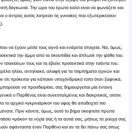
νατή δαγκωνιά. Την ώρα του έρωτα καλό είναι να φωνάζετε και
αι ο άντρας αυτός λατρεύει τις γυναίκες που εξωτερικεύουν
).
υ να έχουν μέσα τους αγνά και ενάρετα στοιχεία. Να, όμως,
οσεκτικά την άμμο από τα σκουπίδια και άπλωσε την ψάθα του.
ν τσακίσεων τους και τα έβαλε προσεκτικά στην τσάντα του.
ρέλα ηλίου, αντηλιακό, αλοιφή για τα τσιμπήματα αχινών και
 ότι πρόκειται για κάποιον υποχονδριακό τύπο όταν ξαφνικά,
 μπορούσε να προσδιορίσει, σας δημιουργείται μία έντονη
γενικά ο Παρθένος είναι συνεσταλμένος και διακριτικός, οπότε
ο το αρχικό «γκρινιάρικο» του ύφος θα αποδειχτεί πιο
αμένατε. Πριν κάνετε, όμως, αυτό το βήμα σκεφτείτε πρώτα
ιάσει «μάκα» τα νύχια σας ή τα αυτιά σας, μήπως τα ρούχα σας
λούν αφάνταστα έναν Παρθένο και αν τα δει πάνω σας όπως