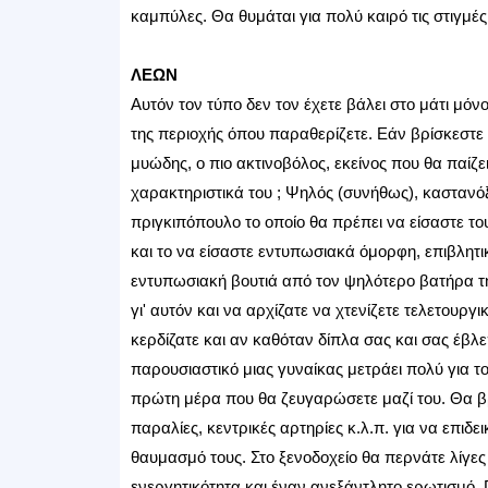
καμπύλες. Θα θυμάται για πολύ καιρό τις στιγμές
ΛΕΩΝ
Αυτόν τον τύπο δεν τον έχετε βάλει στο μάτι μόνο
της περιοχής όπου παραθερίζετε. Εάν βρίσκεστε σ
μυώδης, ο πιο ακτινοβόλος, εκείνος που θα παί
χαρακτηριστικά του ; Ψηλός (συνήθως), καστανόξ
πριγκιπόπουλο το οποίο θα πρέπει να είσαστε το
και το να είσαστε εντυπωσιακά όμορφη, επιβλητι
εντυπωσιακή βουτιά από τον ψηλότερο βατήρα τη
γι' αυτόν και να αρχίζατε να χτενίζετε τελετουργ
κερδίζατε και αν καθόταν δίπλα σας και σας έβλ
παρουσιαστικό μιας γυναίκας μετράει πολύ για το
πρώτη μέρα που θα ζευγαρώσετε μαζί του. Θα βρ
παραλίες, κεντρικές αρτηρίες κ.λ.π. για να επιδ
θαυμασμό τους. Στο ξενοδοχείο θα περνάτε λίγες
ενεργητικότητα και έναν ανεξάντλητο ερωτισμό. 