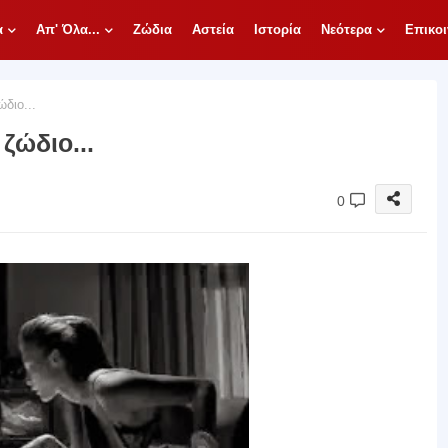
α
Απ' Όλα...
Ζώδια
Αστεία
Ιστορία
Νεότερα
Επικοι
διο...
ζώδιο...
0