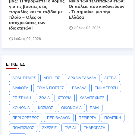
μας: Τι προβλέπει ο νόμος
Νίνιο των τελευταίων ετών;
για τις βουτιές στις
Οι πόλεις που κινδυνεύουν
παραλίες και τα ταξίδια με
‑ Τι σημαίνει για την
πλοίο – Όλες οι
Ελλάδα
υποχρεώσεις των
ιδιοκτητών!
Ιούλιος 02, 2026
Ιούλιος 02, 2026
ΕΤΙΚΈΤΕΣ
ΑΘΛΗΤΙΣΜΟΣ
ΑΠΟΨΕΙΣ
ΑΡΧΑΙΑ ΕΛΛΑΔΑ
ΑΣΤΕΙΑ
ΔΙΑΦΟΡΑ
ΕΘΙΜΑ-ΓΙΟΡΤΕΣ
ΕΛΛΑΔΑ
ΕΝΗΜΕΡΩΣΗ
ΕΠΙΣΤΗΜΗ
ΖΩΔΙΑ
ΙΣΤΟΡΙΑ
ΚΑΛΛΙΤΕΧΝΕΣ
ΚΟΙΝΩΝΙΑ
ΚΟΣΜΟΣ
ΟΙΚΟΝΟΜΙΑ
ΠΑΙΔΙ
ΠΕΡΙ ΟΡΕΞΕΩΣ
ΠΕΡΙΒΑΛΛΟΝ
ΠΕΡΙΕΡΓΑ
ΠΟΛΙΤΙΚΗ
ΠΟΛΙΤΙΣΜΟΣ
ΣΧΕΣΕΙΣ
ΤΑΞΙΔΙ
ΤΗΛΕΟΡΑΣΗ