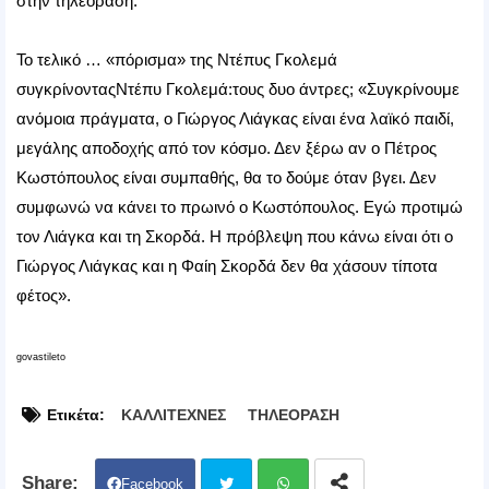
στην τηλεόραση.
Το τελικό … «πόρισμα» της Ντέπυς Γκολεμά
συγκρίνονταςΝτέπυ Γκολεμά:τους δυο άντρες; «Συγκρίνουμε
ανόμοια πράγματα, ο Γιώργος Λιάγκας είναι ένα λαϊκό παιδί,
μεγάλης αποδοχής από τον κόσμο. Δεν ξέρω αν ο Πέτρος
Κωστόπουλος είναι συμπαθής, θα το δούμε όταν βγει. Δεν
συμφωνώ να κάνει το πρωινό ο Κωστόπουλος. Εγώ προτιμώ
τον Λιάγκα και τη Σκορδά. Η πρόβλεψη που κάνω είναι ότι ο
Γιώργος Λιάγκας και η Φαίη Σκορδά δεν θα χάσουν τίποτα
φέτος».
govastileto
Ετικέτα:
ΚΑΛΛΙΤΕΧΝΕΣ
ΤΗΛΕΟΡΑΣΗ
Facebook