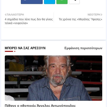
Twit
Wh
ΠΑΛΑΙΌΤΕΡΗ
ΝΕΌΤΕΡΗ
4 σημάδια που λένε πως δεν θα γίνεις
Τα χρόνια της «Μεγάλης Ύφεσης»
ter
atsa
τελικά «νυφούλα»
pp
ΜΠΟΡΕΊ ΝΑ ΣΑΣ ΑΡΈΣΟΥΝ
Εμφάνιση περισσότερων
Πέθανε ο ηθοποιός Άγγελος Αντωνόπουλος