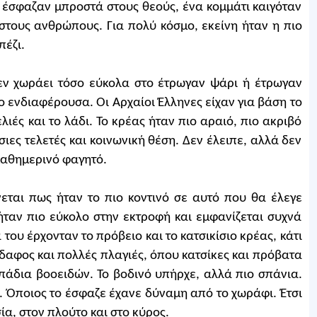
 έσφαζαν μπροστά στους θεούς, ένα κομμάτι καιγόταν
στους ανθρώπους. Για πολύ κόσμο, εκείνη ήταν η πιο
πέζι.
δεν χωράει τόσο εύκολα στο έτρωγαν ψάρι ή έτρωγαν
πιο ενδιαφέρουσα. Οι Αρχαίοι Έλληνες είχαν για βάση το
ελιές και το λάδι. Το κρέας ήταν πιο αραιό, πιο ακριβό
ιες τελετές και κοινωνική θέση. Δεν έλειπε, αλλά δεν
 καθημερινό φαγητό.
νεται πως ήταν το πιο κοντινό σε αυτό που θα έλεγε
ήταν πιο εύκολο στην εκτροφή και εμφανίζεται συχνά
α του έρχονταν το πρόβειο και το κατσικίσιο κρέας, κάτι
αφος και πολλές πλαγιές, όπου κατσίκες και πρόβατα
πάδια βοοειδών. Το βοδινό υπήρχε, αλλά πιο σπάνια.
ς. Όποιος το έσφαζε έχανε δύναμη από το χωράφι. Έτσι
ία, στον πλούτο και στο κύρος.