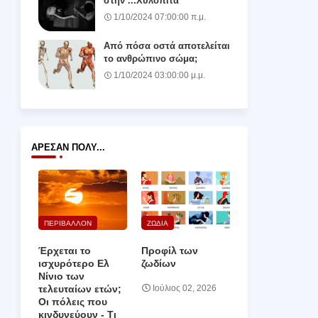
στην ...Χυλόπιτα
1/10/2024 07:00:00 π.μ.
Από πόσα οστά αποτελείται
το ανθρώπινο σώμα;
1/10/2024 03:00:00 μ.μ.
ΆΡΕΣΑΝ ΠΟΛΎ...
ΠΕΡΙΒΑΛΛΟΝ
ΖΩΔΙΑ
Έρχεται το
Προφίλ των
ισχυρότερο Ελ
ζωδίων
Νίνιο των
τελευταίων ετών;
Ιούλιος 02, 2026
Οι πόλεις που
κινδυνεύουν ‑ Τι