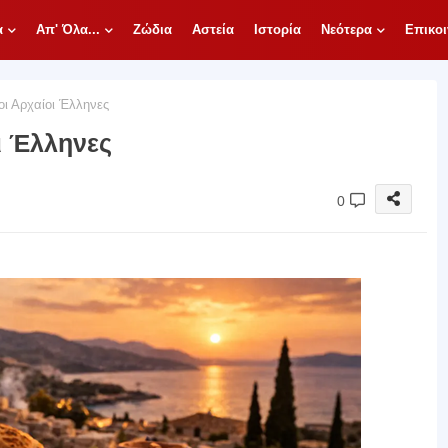
α
Απ' Όλα...
Ζώδια
Αστεία
Ιστορία
Νεότερα
Επικοι
οι Αρχαίοι Έλληνες
ι Έλληνες
0