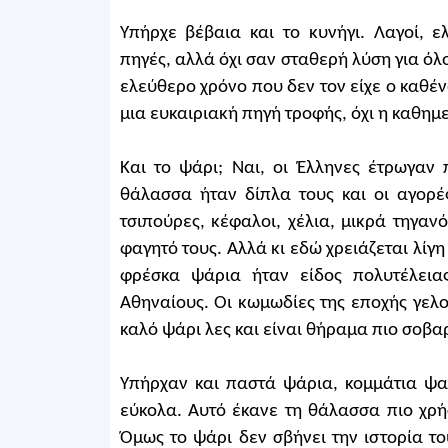
Υπήρχε βέβαια και το κυνήγι. Λαγοί, ε
πηγές, αλλά όχι σαν σταθερή λύση για όλο
ελεύθερο χρόνο που δεν τον είχε ο καθ
μια ευκαιριακή πηγή τροφής, όχι η καθημ
Και το ψάρι; Ναι, οι Έλληνες έτρωγαν
θάλασσα ήταν δίπλα τους και οι αγορέ
τσιπούρες, κέφαλοι, χέλια, μικρά τηγα
φαγητό τους. Αλλά κι εδώ χρειάζεται λίγ
φρέσκα ψάρια ήταν είδος πολυτέλεια
Αθηναίους. Οι κωμωδίες της εποχής γελ
καλό ψάρι λες και είναι θήραμα πιο σοβαρ
Υπήρχαν και παστά ψάρια, κομμάτια ψα
εύκολα. Αυτό έκανε τη θάλασσα πιο χρήσι
Όμως το ψάρι δεν σβήνει την ιστορία το