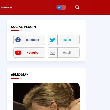
νωνία
SOCIAL PLUGIN
facebook
twitter
youtube
email
ΔΗΜΟΦΙΛΉ