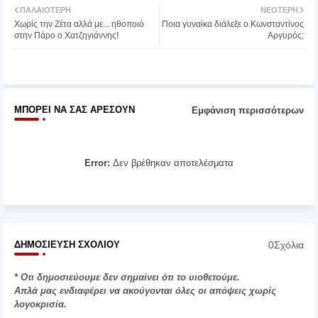
ΠΑΛΑΙΌΤΕΡΗ
ΝΕΌΤΕΡΗ
Χωρίς την Ζέτα αλλά με... ηθοποιό
Ποια γυναίκα διάλεξε ο Κωνσταντίνος
ter
atsa
στην Πάρο ο Χατζηγιάννης!
Αργυρός;
pp
ΜΠΟΡΕΊ ΝΑ ΣΑΣ ΑΡΈΣΟΥΝ
Εμφάνιση περισσότερων
Error:
Δεν βρέθηκαν αποτελέσματα
0Σχόλια
ΔΗΜΟΣΊΕΥΣΗ ΣΧΟΛΊΟΥ
* Οτι δημοσιεύουμε δεν σημαίνει ότι το υιοθετούμε.
Απλά μας ενδιαφέρει να ακούγονται όλες οι απόψεις χωρίς
λογοκρισία.