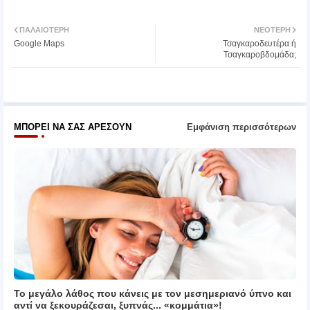
Twit
Wh
ΠΑΛΑΙΌΤΕΡΗ
ΝΕΌΤΕΡΗ
Google Maps
Τσαγκαροδευτέρα ή
ter
atsa
Τσαγκαροβδομάδα;
pp
ΜΠΟΡΕΊ ΝΑ ΣΑΣ ΑΡΈΣΟΥΝ
Εμφάνιση περισσότερων
Το μεγάλο λάθος που κάνεις με τον μεσημεριανό ύπνο και
αντί να ξεκουράζεσαι, ξυπνάς... «κομμάτια»!