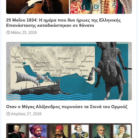
25 Μαΐου 1834: Η ημέρα που δυο ήρωες της Ελληνικής
Επανάστασης καταδικάστηκαν σε θάνατο
Μάϊος 25, 2026
Οταν ο Μέγας Αλέξανδρος περνούσε τα Στενά του Ορμούζ
Απρίλιος 27, 2026