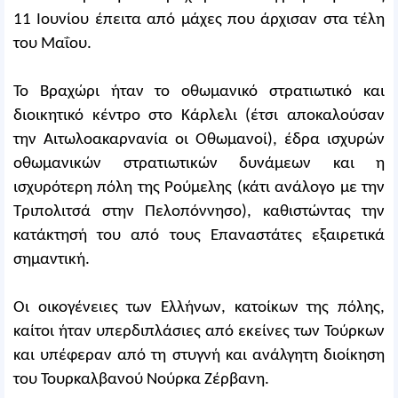
11 Ιουνίου έπειτα από μάχες που άρχισαν στα τέλη
του Μαΐου.
Το Βραχώρι ήταν το οθωμανικό στρατιωτικό και
διοικητικό κέντρο στο Κάρλελι (έτσι αποκαλούσαν
την Αιτωλοακαρνανία οι Οθωμανοί), έδρα ισχυρών
οθωμανικών στρατιωτικών δυνάμεων και η
ισχυρότερη πόλη της Ρούμελης (κάτι ανάλογο με την
Τριπολιτσά στην Πελοπόννησο), καθιστώντας την
κατάκτησή του από τους Επαναστάτες εξαιρετικά
σημαντική.
Οι οικογένειες των Ελλήνων, κατοίκων της πόλης,
καίτοι ήταν υπερδιπλάσιες από εκείνες των Τούρκων
και υπέφεραν από τη στυγνή και ανάλγητη διοίκηση
του Τουρκαλβανού Νούρκα Zέρβανη.