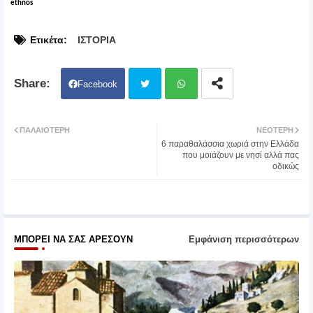
ethnos
Ετικέτα:
ΙΣΤΟΡΙΑ
Facebook
Twit
Wh
ΠΑΛΑΙΌΤΕΡΗ
ΝΕΌΤΕΡΗ
6 παραθαλάσσια χωριά στην Ελλάδα
ter
atsa
που μοιάζουν με νησί αλλά πας
οδικώς
pp
ΜΠΟΡΕΊ ΝΑ ΣΑΣ ΑΡΈΣΟΥΝ
Εμφάνιση περισσότερων