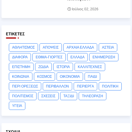
Ιούλιος 02, 2026
ΕΤΙΚΈΤΕΣ
ΑΘΛΗΤΙΣΜΟΣ
ΑΠΟΨΕΙΣ
ΑΡΧΑΙΑ ΕΛΛΑΔΑ
ΑΣΤΕΙΑ
ΔΙΑΦΟΡΑ
ΕΘΙΜΑ-ΓΙΟΡΤΕΣ
ΕΛΛΑΔΑ
ΕΝΗΜΕΡΩΣΗ
ΕΠΙΣΤΗΜΗ
ΖΩΔΙΑ
ΙΣΤΟΡΙΑ
ΚΑΛΛΙΤΕΧΝΕΣ
ΚΟΙΝΩΝΙΑ
ΚΟΣΜΟΣ
ΟΙΚΟΝΟΜΙΑ
ΠΑΙΔΙ
ΠΕΡΙ ΟΡΕΞΕΩΣ
ΠΕΡΙΒΑΛΛΟΝ
ΠΕΡΙΕΡΓΑ
ΠΟΛΙΤΙΚΗ
ΠΟΛΙΤΙΣΜΟΣ
ΣΧΕΣΕΙΣ
ΤΑΞΙΔΙ
ΤΗΛΕΟΡΑΣΗ
ΥΓΕΙΑ
ΣΧΌΛΙΑ