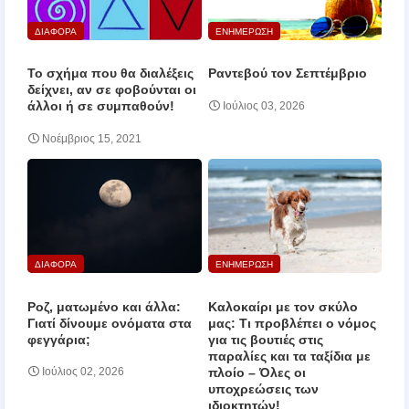
ΔΙΑΦΟΡΑ
ΕΝΗΜΕΡΩΣΗ
Το σχήμα που θα διαλέξεις
Ραντεβού τον Σεπτέμβριο
δείχνει, αν σε φοβούνται οι
άλλοι ή σε συμπαθούν!
Ιούλιος 03, 2026
Νοέμβριος 15, 2021
ΔΙΑΦΟΡΑ
ΕΝΗΜΕΡΩΣΗ
Ροζ, ματωμένο και άλλα:
Καλοκαίρι με τον σκύλο
Γιατί δίνουμε ονόματα στα
μας: Τι προβλέπει ο νόμος
φεγγάρια;
για τις βουτιές στις
παραλίες και τα ταξίδια με
πλοίο – Όλες οι
Ιούλιος 02, 2026
υποχρεώσεις των
ιδιοκτητών!