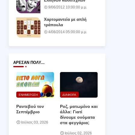
Ελλήνων καλλιτεχνών
9/06/2012 10:00:00 μ.μ.
Χαρτομαντεία με απλή
τράπουλα
4/08/2014 05:00:00 μ.μ.
ΆΡΕΣΑΝ ΠΟΛΎ...
ΕΝΗΜΕΡΩΣΗ
ΔΙΑΦΟΡΑ
Ραντεβού τον
Ροζ, ματωμένο και
Σεπτέμβριο
άλλα: Γιατί
δίνουμε ονόματα
στα φεγγάρια;
Ιούλιος 03, 2026
Ιούλιος 02, 2026