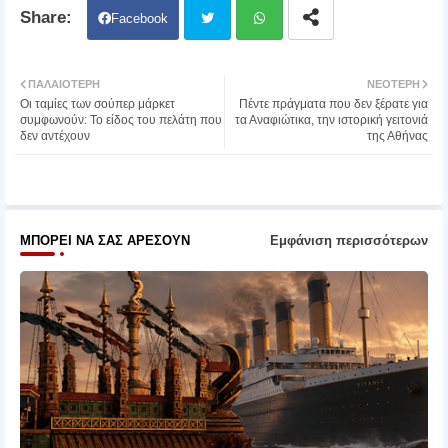
Facebook
Twit
Wh
ΠΑΛΑΙΌΤΕΡΗ
ΝΕΌΤΕΡΗ
Οι ταμίες των σούπερ μάρκετ
Πέντε πράγματα που δεν ξέρατε για
ter
atsa
συμφωνούν: Το είδος του πελάτη που
τα Αναφιώτικα, την ιστορική γειτονιά
δεν αντέχουν
της Αθήνας
pp
ΜΠΟΡΕΊ ΝΑ ΣΑΣ ΑΡΈΣΟΥΝ
Εμφάνιση περισσότερων