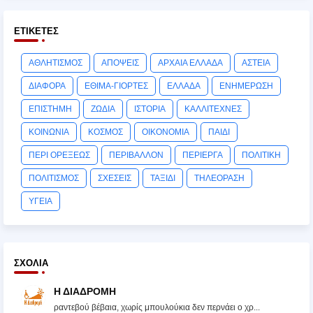
ΕΤΙΚΈΤΕΣ
ΑΘΛΗΤΙΣΜΟΣ
ΑΠΟΨΕΙΣ
ΑΡΧΑΙΑ ΕΛΛΑΔΑ
ΑΣΤΕΙΑ
ΔΙΑΦΟΡΑ
ΕΘΙΜΑ-ΓΙΟΡΤΕΣ
ΕΛΛΑΔΑ
ΕΝΗΜΕΡΩΣΗ
ΕΠΙΣΤΗΜΗ
ΖΩΔΙΑ
ΙΣΤΟΡΙΑ
ΚΑΛΛΙΤΕΧΝΕΣ
ΚΟΙΝΩΝΙΑ
ΚΟΣΜΟΣ
ΟΙΚΟΝΟΜΙΑ
ΠΑΙΔΙ
ΠΕΡΙ ΟΡΕΞΕΩΣ
ΠΕΡΙΒΑΛΛΟΝ
ΠΕΡΙΕΡΓΑ
ΠΟΛΙΤΙΚΗ
ΠΟΛΙΤΙΣΜΟΣ
ΣΧΕΣΕΙΣ
ΤΑΞΙΔΙ
ΤΗΛΕΟΡΑΣΗ
ΥΓΕΙΑ
ΣΧΌΛΙΑ
Η ΔΙΑΔΡΟΜΗ
ραντεβού βέβαια, χωρίς μπουλούκια δεν περνάει ο χρ...