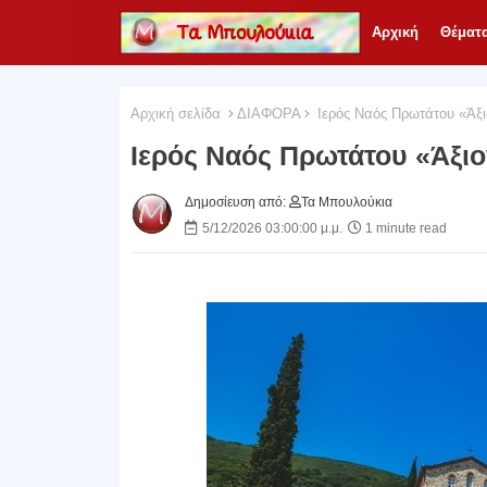
Αρχική
Θέματ
Αρχική σελίδα
ΔΙΑΦΟΡΑ
Ιερός Ναός Πρωτάτου «Άξι
Ιερός Ναός Πρωτάτου «Άξιο
Δημοσίευση από:
Τα Μπουλούκια
5/12/2026 03:00:00 μ.μ.
1 minute read