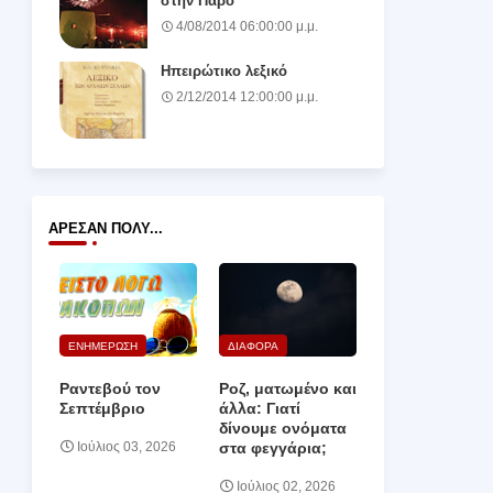
στην Πάρο
4/08/2014 06:00:00 μ.μ.
Ηπειρώτικο λεξικό
2/12/2014 12:00:00 μ.μ.
ΆΡΕΣΑΝ ΠΟΛΎ...
ΕΝΗΜΕΡΩΣΗ
ΔΙΑΦΟΡΑ
Ραντεβού τον
Ροζ, ματωμένο και
Σεπτέμβριο
άλλα: Γιατί
δίνουμε ονόματα
στα φεγγάρια;
Ιούλιος 03, 2026
Ιούλιος 02, 2026