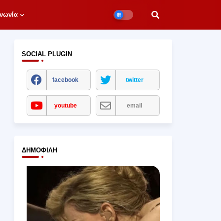
νωνία
SOCIAL PLUGIN
facebook
twitter
youtube
email
ΔΗΜΟΦΙΛΉ