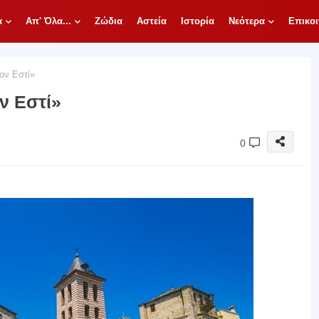
α
Απ' Όλα...
Ζώδια
Αστεία
Ιστορία
Νεότερα
Επικοι
ον Εστί»
ν Εστί»
0