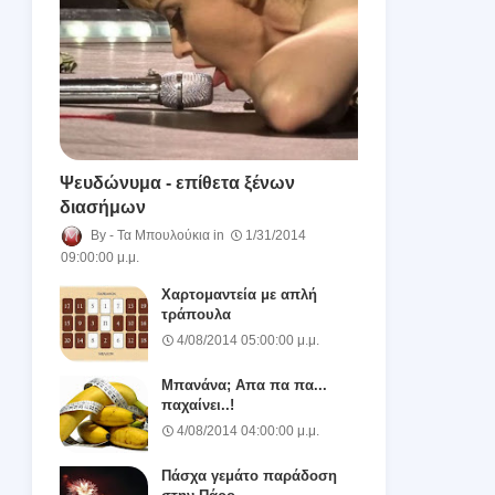
Ψευδώνυμα - επίθετα ξένων
διασήμων
Τα Μπουλούκια
1/31/2014
09:00:00 μ.μ.
Χαρτομαντεία με απλή
τράπουλα
4/08/2014 05:00:00 μ.μ.
Μπανάνα; Απα πα πα...
παχαίνει..!
4/08/2014 04:00:00 μ.μ.
Πάσχα γεμάτο παράδοση