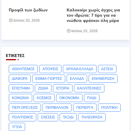
Προφίλ των ζωδίων
Καλοκαίρι χωρίς άγχος για
τον ιδρώτα: 7 tips για να
νιώθετε φρέσκοι όλη μέρα
Ιούλιος 02, 2026
Ιούλιος 01, 2026
ΕΤΙΚΈΤΕΣ
ΑΘΛΗΤΙΣΜΟΣ
ΑΠΟΨΕΙΣ
ΑΡΧΑΙΑ ΕΛΛΑΔΑ
ΑΣΤΕΙΑ
ΔΙΑΦΟΡΑ
ΕΘΙΜΑ-ΓΙΟΡΤΕΣ
ΕΛΛΑΔΑ
ΕΝΗΜΕΡΩΣΗ
ΕΠΙΣΤΗΜΗ
ΖΩΔΙΑ
ΙΣΤΟΡΙΑ
ΚΑΛΛΙΤΕΧΝΕΣ
ΚΟΙΝΩΝΙΑ
ΚΟΣΜΟΣ
ΟΙΚΟΝΟΜΙΑ
ΠΑΙΔΙ
ΠΕΡΙ ΟΡΕΞΕΩΣ
ΠΕΡΙΒΑΛΛΟΝ
ΠΕΡΙΕΡΓΑ
ΠΟΛΙΤΙΚΗ
ΠΟΛΙΤΙΣΜΟΣ
ΣΧΕΣΕΙΣ
ΤΑΞΙΔΙ
ΤΗΛΕΟΡΑΣΗ
ΥΓΕΙΑ