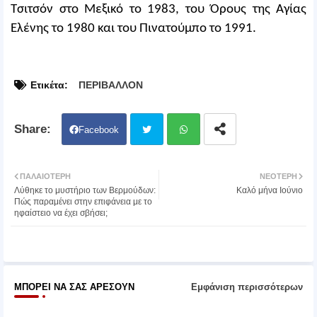
Τσιτσόν στο Μεξικό το 1983, του Όρους της Αγίας
Ελένης το 1980 και του Πινατούμπο το 1991.
Ετικέτα:
ΠΕΡΙΒΑΛΛΟΝ
Facebook
Twit
Wh
ΠΑΛΑΙΌΤΕΡΗ
ΝΕΌΤΕΡΗ
Λύθηκε το μυστήριο των Βερμούδων:
Καλό μήνα Ιούνιο
ter
atsa
Πώς παραμένει στην επιφάνεια με το
ηφαίστειο να έχει σβήσει;
pp
ΜΠΟΡΕΊ ΝΑ ΣΑΣ ΑΡΈΣΟΥΝ
Εμφάνιση περισσότερων