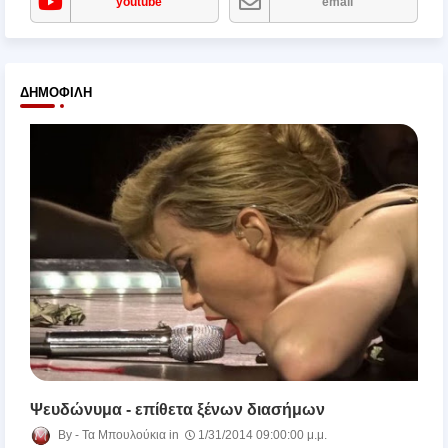
youtube
email
ΔΗΜΟΦΙΛΉ
Ψευδώνυμα - επίθετα ξένων διασήμων
Τα Μπουλούκια
1/31/2014 09:00:00 μ.μ.